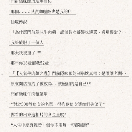
門前隱味開放現場訂位
?
那個........其實咖哩飯也是我的店，
?
仙境傳說
?
「為什麼門前隱味牛肉麵，讓無數老饕邊吃邊罵、邊罵邊愛？小辣雞揭密！」
?
我終於服了一個人
?
那天我被搶了!!!!!
?
那年你18歲而我52歲
?
「【人氣牛肉麵之亂】門前隱味預約制崩壞真相：是誰讓老闆心灰意冷？」
?
原來開店預約了被放鳥....該檢討的是自己??!
?
門前隱味牛肉麵菜單
?
❞對於500盤這次的名單，很抱歉這次讓你們失望了❞
?
你看的出來這相片的含金量嗎?
?
❝人生中總有雜音，但你不用每一句都回應❞
?