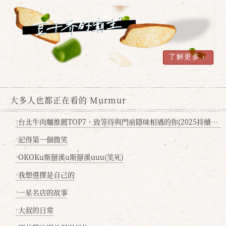
確定
取消
了解更多
大多人也都正在看的 Murmur
台北牛肉麵推薦TOP7，致等待與門前隱味相遇的你(2025持續更新
?
記得第一個微笑
?
OKOKu斯掰溪u斯掰溪uuu(笑死)
?
我想選擇是自己的
?
一星名店的故事
?
大叔的日常
?