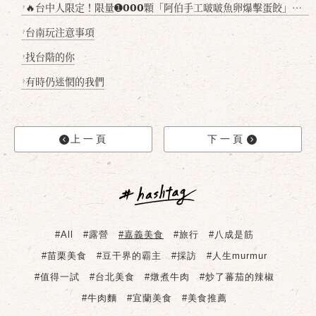
🔥台中人限定！限量➊𝟬𝟬𝟬顆「阿伯手工啵啵魚卵爆擊蛋餃」台北已被搶爆2萬顆，最後名額門前隱味只留給你！🥟💥
?
台南玩注意事項
?
找台階的你
?
有時仍迷惘的我們
?
上一頁
下一頁
#All
#露營
#嘉義美食
#旅行
#八成是筋
#苗栗美食
#豆干界的霸主
#採訪
#人生murmur
#值得一試
#台北美食
#燉煮牛肉
#炒了蕃茄的辣椒
#牛肉麵
#宜蘭美食
#美食推薦