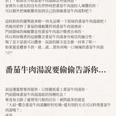
對了，前面在介紹番茄牛肉湯做法有提到說，
家裡有小朋友的沒有在拌炒時把番茄牛肉湯扮入辣醬的你，
可以額外把辣椒醬再加到自己的那碗番茄牛肉湯對吧？
這時候你的優勢就來啦~~快先品嚐一下原味的番茄牛肉湯頭吧！
然後再把炒了番茄的辣椒醬拌到番茄牛肉湯裡面，
門前隱味的辣椒醬是用番茄牛肉湯汁燉煮出來的，
所以與你燉煮的這碗響念番茄牛肉湯會有絕佳的融合性，
喝了是不是就可以體會，叔說的層次是怎麼一回事了呢~~
如果還是體會不到，就...就...罰你再喝一口辣辣的番茄牛肉湯
>///<
番茄牛肉湯
說要偷偷告訴你...
叔這邊還想要再提供，已經徹底愛上番茄牛肉湯你，
門前隱味番茄牛肉湯湯底的別種吃法！
畢竟每天除了處理雪片般的訂位，被問最多的就是
「大叔~響念番茄牛肉湯麵好好吃哦~還有別的方式可以料理番茄牛
肉湯嗎？」
或是