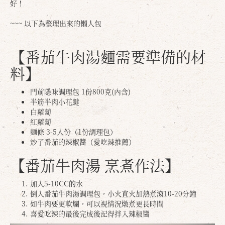
好！
~~~ 以下為整理出來的懶人包
【番茄牛肉湯麵需要準備的材
料】
門前隱味調理包 1份800克(內含)
半筋半肉小花腱
白蘿蔔
紅蘿蔔
麵條 3-5人份（1份調理包）
炒了番茄的辣椒醬（愛吃辣推薦）
【番茄牛肉湯 烹煮作法】
加入5-10CC的水
倒入番茄牛肉湯調理包，小火直火加熱煮滾10-20分鐘
如牛肉要更軟爛，可以視情況燉煮更長時間
喜愛吃辣的最後完成後記得拌入辣椒醬