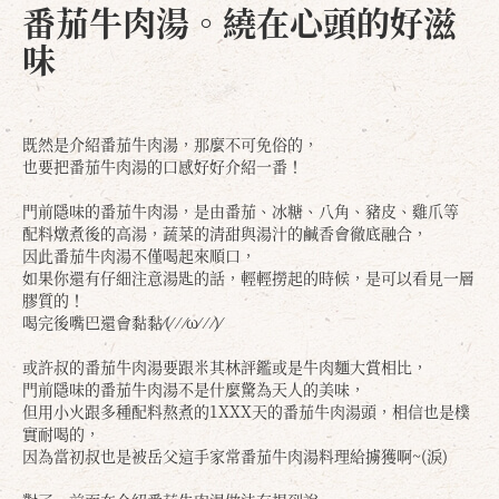
番茄牛肉湯
。繞在心頭的好滋
味
既然是介紹番茄牛肉湯，那麼不可免俗的，
也要把番茄牛肉湯的口感好好介紹一番！
確定
取消
門前隱味的番茄牛肉湯，是由番茄、冰糖、八角、豬皮、雞爪等
配料燉煮後的高湯，蔬菜的清甜與湯汁的鹹香會徹底融合，
因此番茄牛肉湯不僅喝起來順口，
如果你還有仔細注意湯匙的話，輕輕撈起的時候，是可以看見一層
膠質的！
喝完後嘴巴還會黏黏⁄(⁄ ⁄ ⁄ω⁄ ⁄ ⁄)⁄
或許叔的番茄牛肉湯要跟米其林評鑑或是牛肉麵大賞相比，
門前隱味的番茄牛肉湯不是什麼驚為天人的美味，
但用小火跟多種配料熬煮的1XXX天的番茄牛肉湯頭，相信也是樸
實耐喝的，
因為當初叔也是被岳父這手家常番茄牛肉湯料理給擄獲啊~(淚)