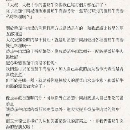
「大叔、大叔！你的番茄牛肉湯我已經每個月都在訂了，
除了番茄牛肉湯燴飯跟番茄牛肉湯冬粉，還有沒有別的番茄牛肉湯
私房料理啊？」
關於番茄牛肉湯的別種料理方式當然是有的，和我認識比較早的朋
友都知道，
大叔去露營時的拿手料理，就是用番茄牛肉湯做出各種番茄牛肉湯
變化料理啊~~
番茄牛肉湯除了搭配麵條，變成番茄牛肉湯麵外，配飯變番茄牛肉
湯燉飯、
配冬粉變番茄牛肉湯冬粉呢~
我們還可以在番茄牛肉湯內，加入自己喜歡的蔬菜當作火鍋或是壽
喜燒烹煮！
但至於是哪一種，就要看你選擇放入的蔬菜出水量多寡，和番茄牛
肉湯的湯量做決定了。
像是喜歡番茄味的你，可以額外在番茄牛肉湯底加入自己想吃的番
茄量，
讓番茄牛肉湯的番茄味更濃厚外，還大大提升番茄牛肉湯的鮮甜
度，
而玉米筍也是極好入味和與番茄對味的蔬菜之一，是我們番茄牛肉
湯的好朋友哦！