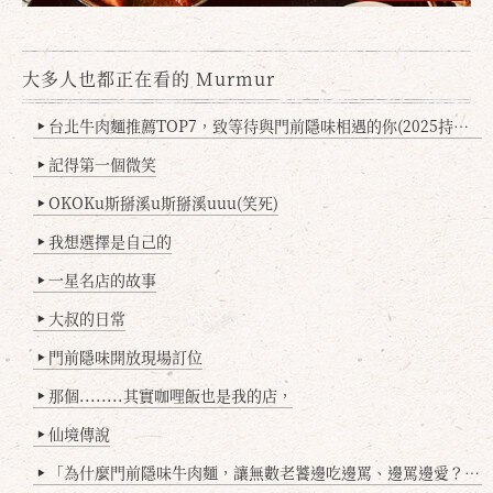
大多人也都正在看的 Murmur
台北牛肉麵推薦TOP7，致等待與門前隱味相遇的你(2025持續更新
▶
記得第一個微笑
▶
OKOKu斯掰溪u斯掰溪uuu(笑死)
▶
我想選擇是自己的
▶
一星名店的故事
▶
大叔的日常
▶
門前隱味開放現場訂位
▶
那個........其實咖哩飯也是我的店，
▶
仙境傳說
▶
「為什麼門前隱味牛肉麵，讓無數老饕邊吃邊罵、邊罵邊愛？小辣雞揭密！」
▶