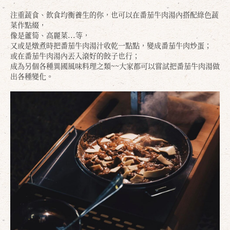
注重蔬食、飲食均衡養生的你，也可以在番茄牛肉湯內搭配綠色蔬
菜作點綴，
像是蘆筍、高麗菜...等，
又或是燉煮時把番茄牛肉湯汁收乾一點點，變成番茄牛肉炒蛋；
或在番茄牛肉湯內丟入滾好的餃子也行；
成為另個各種異國風味料理之類~~大家都可以嘗試把番茄牛肉湯做
出各種變化。