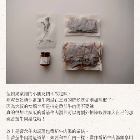
但如果家裡的小朋友們不敢吃辣，
那叔會建議你番茄牛肉湯在烹煮的時候就先別加辣椒了~
因為大叔的女鵝也都是指定番茄牛肉湯不要辣，
真的很想吃辣版的番茄牛肉湯都可以再額外把辣椒醬加入自己的那
碗番茄牛肉湯底哦！
以上是響念牛肉調理包番茄牛肉湯的做法。
但番茄牛肉湯這道菜，如要和在店內一樣，當作番茄牛肉湯麵享用