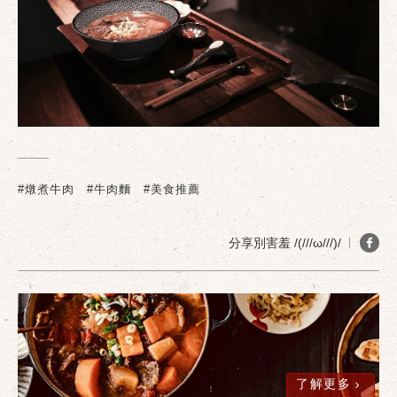
#燉煮牛肉
#牛肉麵
#美食推薦
分享別害羞 /(///ω///)/
了解更多