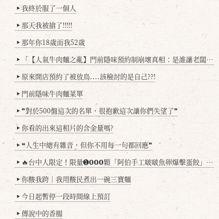
我終於服了一個人
▶
那天我被搶了!!!!!
▶
那年你18歲而我52歲
▶
「【人氣牛肉麵之亂】門前隱味預約制崩壞真相：是誰讓老闆心灰意冷？」
▶
原來開店預約了被放鳥....該檢討的是自己??!
▶
門前隱味牛肉麵菜單
▶
❞對於500盤這次的名單，很抱歉這次讓你們失望了❞
▶
你看的出來這相片的含金量嗎?
▶
❝人生中總有雜音，但你不用每一句都回應❞
▶
🔥台中人限定！限量➊𝟬𝟬𝟬顆「阿伯手工啵啵魚卵爆擊蛋餃」台北已被搶爆2萬顆，最後名額門前隱味只留給你！🥟💥
▶
你酸我跨｜我用酸民煮出一碗三寶麵
▶
今日起暫停一段時間線上預訂
▶
傳說中的香腸
▶