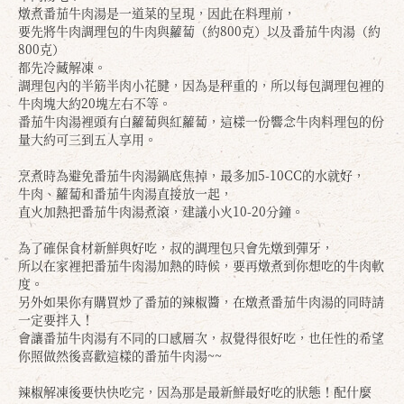
燉煮番茄牛肉湯是一道菜的呈現，因此在料理前，
要先將牛肉調理包的牛肉與蘿蔔（約800克）以及番茄牛肉湯（約
800克）
都先冷藏解凍。
調理包內的半筋半肉小花腱，因為是秤重的，所以每包調理包裡的
牛肉塊大約20塊左右不等。
番茄牛肉湯裡頭有白蘿蔔與紅蘿蔔，這樣一份響念牛肉料理包的份
量大約可三到五人享用。
烹煮時為避免番茄牛肉湯鍋底焦掉，最多加5-10CC的水就好，
牛肉、蘿蔔和番茄牛肉湯直接放一起，
直火加熱把番茄牛肉湯煮滾，建議小火10-20分鐘。
為了確保食材新鮮與好吃，叔的調理包只會先燉到彈牙，
所以在家裡把番茄牛肉湯加熱的時候，要再燉煮到你想吃的牛肉軟
度。
另外如果你有購買炒了番茄的辣椒醬，在燉煮番茄牛肉湯的同時請
一定要拌入！
會讓番茄牛肉湯有不同的口感層次，叔覺得很好吃，也任性的希望
你照做然後喜歡這樣的番茄牛肉湯~~
辣椒解凍後要快快吃完，因為那是最新鮮最好吃的狀態！配什麼