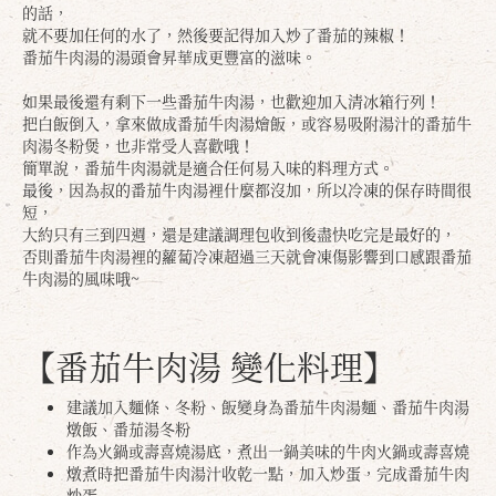
的話，
就不要加任何的水了，然後要記得加入炒了番茄的辣椒！
番茄牛肉湯的湯頭會昇華成更豐富的滋味。
如果最後還有剩下一些番茄牛肉湯，也歡迎加入清冰箱行列！
把白飯倒入，拿來做成番茄牛肉湯燴飯，或容易吸附湯汁的番茄牛
肉湯冬粉煲，也非常受人喜歡哦！
簡單說，番茄牛肉湯就是適合任何易入味的料理方式。
最後，因為叔的番茄牛肉湯裡什麼都沒加，所以冷凍的保存時間很
短，
大約只有三到四週，還是建議調理包收到後盡快吃完是最好的，
否則番茄牛肉湯裡的蘿蔔冷凍超過三天就會凍傷影響到口感跟番茄
牛肉湯的風味哦~
【番茄牛肉湯 變化料理】
建議加入麵條、冬粉、飯變身為番茄牛肉湯麵、番茄牛肉湯
燉飯、番茄湯冬粉
作為火鍋或壽喜燒湯底，煮出一鍋美味的牛肉火鍋或壽喜燒
燉煮時把番茄牛肉湯汁收乾一點，加入炒蛋，完成番茄牛肉
炒蛋