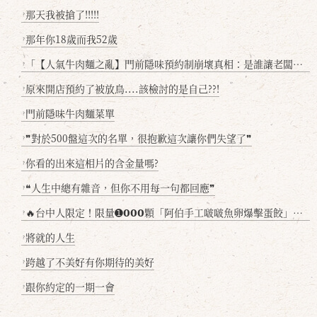
那天我被搶了!!!!!
?
那年你18歲而我52歲
?
「【人氣牛肉麵之亂】門前隱味預約制崩壞真相：是誰讓老闆心灰意冷？」
?
原來開店預約了被放鳥....該檢討的是自己??!
?
門前隱味牛肉麵菜單
?
❞對於500盤這次的名單，很抱歉這次讓你們失望了❞
?
你看的出來這相片的含金量嗎?
?
❝人生中總有雜音，但你不用每一句都回應❞
?
🔥台中人限定！限量➊𝟬𝟬𝟬顆「阿伯手工啵啵魚卵爆擊蛋餃」台北已被搶爆2萬顆，最後名額門前隱味只留給你！🥟💥
?
將就的人生
?
跨越了不美好有你期待的美好
?
跟你約定的一期一會
?