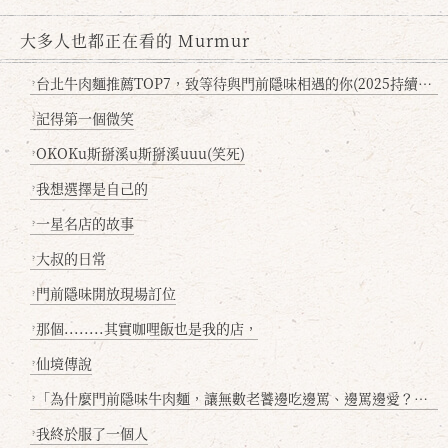
大多人也都正在看的 Murmur
台北牛肉麵推薦TOP7，致等待與門前隱味相遇的你(2025持續更新
?
記得第一個微笑
?
OKOKu斯掰溪u斯掰溪uuu(笑死)
?
我想選擇是自己的
?
一星名店的故事
?
大叔的日常
?
門前隱味開放現場訂位
?
那個........其實咖哩飯也是我的店，
?
仙境傳說
?
「為什麼門前隱味牛肉麵，讓無數老饕邊吃邊罵、邊罵邊愛？小辣雞揭密！」
?
我終於服了一個人
?