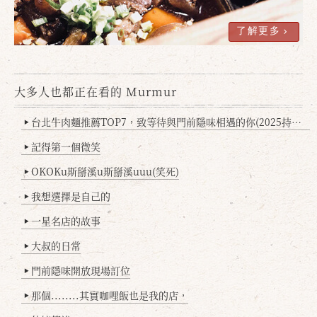
了解更多
大多人也都正在看的 Murmur
台北牛肉麵推薦TOP7，致等待與門前隱味相遇的你(2025持續更新
▶
記得第一個微笑
▶
OKOKu斯掰溪u斯掰溪uuu(笑死)
▶
我想選擇是自己的
▶
一星名店的故事
▶
大叔的日常
▶
門前隱味開放現場訂位
▶
那個........其實咖哩飯也是我的店，
▶