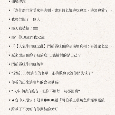
仙境傳說
▶
「為什麼門前隱味牛肉麵，讓無數老饕邊吃邊罵、邊罵邊愛？小辣雞揭密！」
▶
我終於服了一個人
▶
那天我被搶了!!!!!
▶
那年你18歲而我52歲
▶
「【人氣牛肉麵之亂】門前隱味預約制崩壞真相：是誰讓老闆心灰意冷？」
▶
原來開店預約了被放鳥....該檢討的是自己??!
▶
門前隱味牛肉麵菜單
▶
❞對於500盤這次的名單，很抱歉這次讓你們失望了❞
▶
你看的出來這相片的含金量嗎?
▶
❝人生中總有雜音，但你不用每一句都回應❞
▶
🔥台中人限定！限量➊𝟬𝟬𝟬顆「阿伯手工啵啵魚卵爆擊蛋餃」台北已被搶爆2萬顆，最後名額門前隱味只留給你！🥟💥
▶
跨越了不美好有你期待的美好
▶