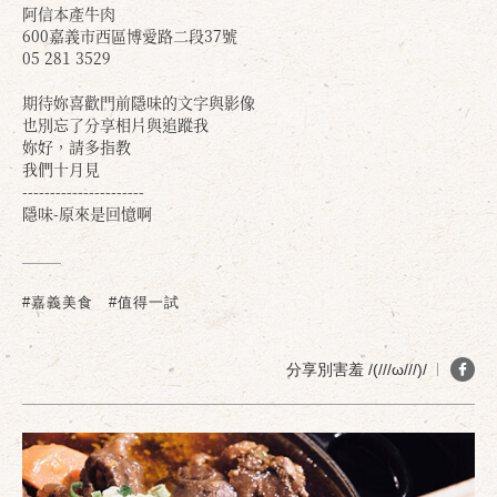
阿信本產牛肉
600嘉義市西區博愛路二段37號
05 281 3529
期待妳喜歡門前隱味的文字與影像
也別忘了分享相片與追蹤我
妳好，請多指教
我們十月見
----------------------
隱味-原來是回憶啊
#嘉義美食
#值得一試
分享別害羞 /(///ω///)/
確定
取消