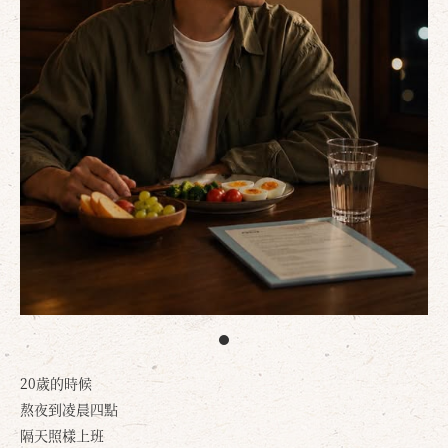
20歲的時候
熬夜到凌晨四點
隔天照樣上班