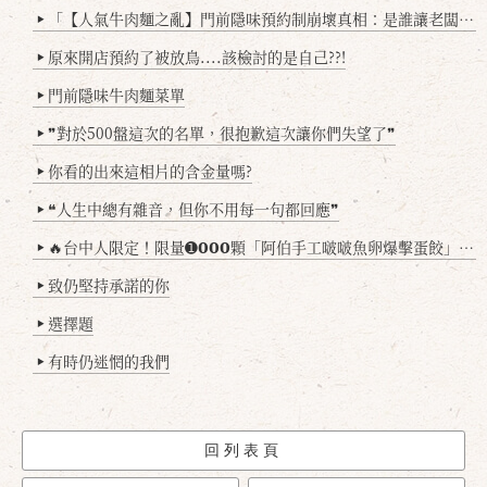
「【人氣牛肉麵之亂】門前隱味預約制崩壞真相：是誰讓老闆心灰意冷？」
▶
原來開店預約了被放鳥....該檢討的是自己??!
▶
門前隱味牛肉麵菜單
▶
❞對於500盤這次的名單，很抱歉這次讓你們失望了❞
▶
你看的出來這相片的含金量嗎?
▶
❝人生中總有雜音，但你不用每一句都回應❞
▶
🔥台中人限定！限量➊𝟬𝟬𝟬顆「阿伯手工啵啵魚卵爆擊蛋餃」台北已被搶爆2萬顆，最後名額門前隱味只留給你！🥟💥
▶
致仍堅持承諾的你
▶
選擇題
▶
有時仍迷惘的我們
▶
回列表頁