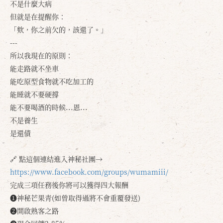
不是什麼大病
但就是在提醒你：
「欸，你之前欠的，該還了。」
---
所以我現在的原則：
能走路就不坐車
能吃原型食物就不吃加工的
能睡就不要硬撐
能不要喝酒的時候...恩...
不是養生
是還債
🔗 點這個連結進入神秘社團→
確定
取消
https://www.facebook.com/groups/wumamiii/
完成三項任務後你將可以獲得四大報酬
❶神秘芒果青(如曾取得過將不會重覆發送)
❷開啟熟客之路