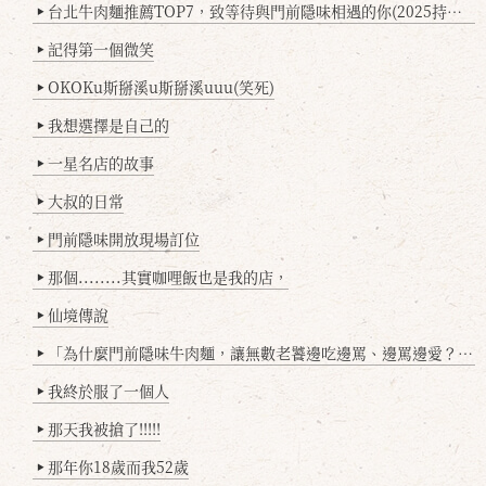
台北牛肉麵推薦TOP7，致等待與門前隱味相遇的你(2025持續更新
▶
記得第一個微笑
▶
OKOKu斯掰溪u斯掰溪uuu(笑死)
▶
我想選擇是自己的
▶
一星名店的故事
▶
大叔的日常
▶
門前隱味開放現場訂位
▶
那個........其實咖哩飯也是我的店，
▶
仙境傳說
▶
「為什麼門前隱味牛肉麵，讓無數老饕邊吃邊罵、邊罵邊愛？小辣雞揭密！」
▶
我終於服了一個人
▶
那天我被搶了!!!!!
▶
那年你18歲而我52歲
▶