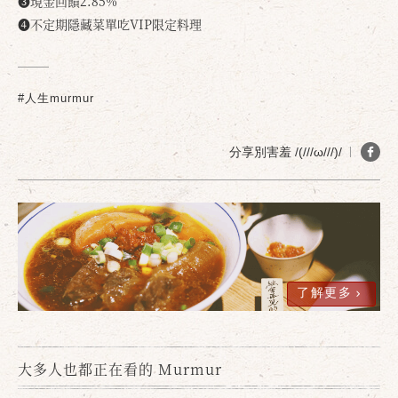
❸現金回饋2.85%
❹不定期隱藏菜單吃VIP限定料理
#人生murmur
分享別害羞 /(///ω///)/
了解更多
大多人也都正在看的 Murmur