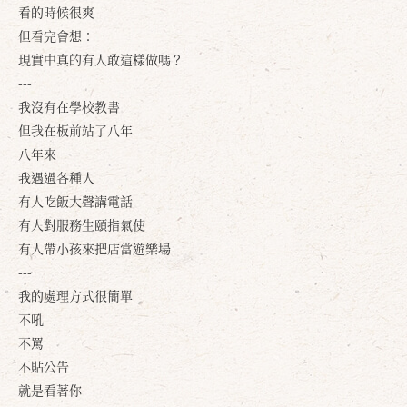
看的時候很爽
但看完會想：
現實中真的有人敢這樣做嗎？
---
我沒有在學校教書
但我在板前站了八年
八年來
我遇過各種人
有人吃飯大聲講電話
有人對服務生頤指氣使
有人帶小孩來把店當遊樂場
---
我的處理方式很簡單
不吼
不罵
不貼公告
就是看著你