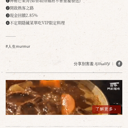
❶神秘芒果青(如曾取得過將不會重覆發送)
❷開啟熟客之路
❸現金回饋2.85%
❹不定期隱藏菜單吃VIP限定料理
#人生murmur
分享別害羞 /(///ω///)/
了解更多