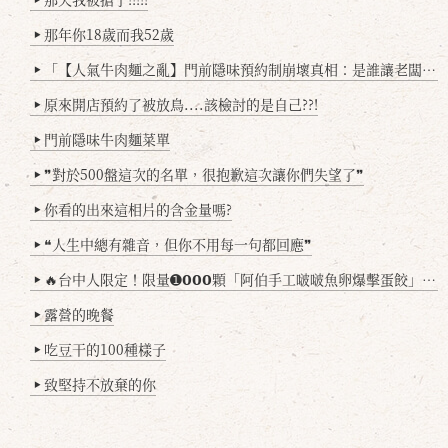
那年你18歲而我52歲
▶
「【人氣牛肉麵之亂】門前隱味預約制崩壞真相：是誰讓老闆心灰意冷？」
▶
原來開店預約了被放鳥....該檢討的是自己??!
▶
門前隱味牛肉麵菜單
▶
❞對於500盤這次的名單，很抱歉這次讓你們失望了❞
▶
你看的出來這相片的含金量嗎?
▶
❝人生中總有雜音，但你不用每一句都回應❞
▶
🔥台中人限定！限量➊𝟬𝟬𝟬顆「阿伯手工啵啵魚卵爆擊蛋餃」台北已被搶爆2萬顆，最後名額門前隱味只留給你！🥟💥
▶
露營的晚餐
▶
吃豆干的100種樣子
▶
致堅持不放棄的你
▶