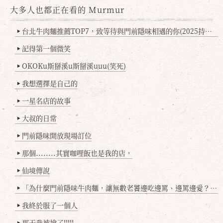
大多人也都正在看的 Murmur
台北牛肉麵推薦TOP7，致等待與門前隱味相遇的你(2025持續更新
▶
記得第一個微笑
▶
OKOKu斯掰溪u斯掰溪uuu(笑死)
▶
我想選擇是自己的
▶
一星名店的故事
▶
大叔的日常
▶
門前隱味開放現場訂位
▶
那個........其實咖哩飯也是我的店，
▶
仙境傳說
▶
「為什麼門前隱味牛肉麵，讓無數老饕邊吃邊罵、邊罵邊愛？小辣雞揭密！」
▶
我終於服了一個人
▶
那天我被搶了!!!!!
▶