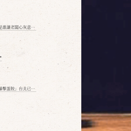
讓老闆心灰意冷？」
❞
名額門前隱味只留給你！🥟💥