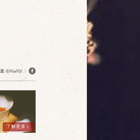
確定
取消
(///ω///)/
了解更多