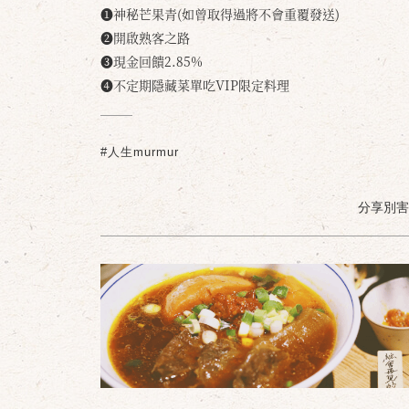
❶神秘芒果青(如曾取得過將不會重覆發送)
❷開啟熟客之路
❸現金回饋2.85%
❹不定期隱藏菜單吃VIP限定料理
#人生murmur
分享別害羞 /