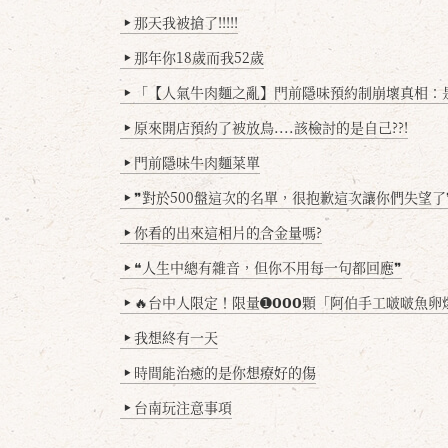
那天我被搶了!!!!!
▶
那年你18歲而我52歲
▶
「【人氣牛肉麵之亂】門前隱味預約制崩壞真相：是誰
▶
原來開店預約了被放鳥....該檢討的是自己??!
▶
門前隱味牛肉麵菜單
▶
❞對於500盤這次的名單，很抱歉這次讓你們失望了
▶
你看的出來這相片的含金量嗎?
▶
❝人生中總有雜音，但你不用每一句都回應❞
▶
🔥台中人限定！限量➊𝟬𝟬𝟬顆「阿伯手工啵啵魚卵爆擊蛋餃」台北已被搶爆2萬顆，最後
▶
我想終有一天
▶
時間能治癒的是你想療好的傷
▶
台南玩注意事項
▶