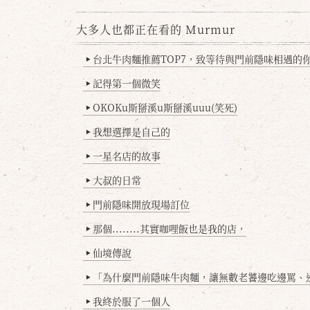
大多人也都正在看的 Murmur
台北牛肉麵推薦TOP7，致等待與門前隱味相遇的你(
▶
記得第一個微笑
▶
OKOKu斯掰溪u斯掰溪uuu(笑死)
▶
我想選擇是自己的
▶
一星名店的故事
▶
大叔的日常
▶
門前隱味開放現場訂位
▶
那個........其實咖哩飯也是我的店，
▶
仙境傳說
▶
「為什麼門前隱味牛肉麵，讓無數老饕邊吃邊罵、邊罵邊
▶
我終於服了一個人
▶