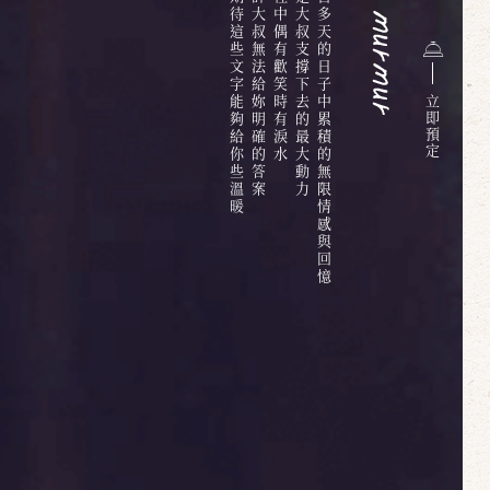
但期待這些文字能夠給你些溫暖
或許大叔無法給妳明確的答案
過程中偶有歡笑時有淚水
也是大叔支撐下去的最大動力
六百多天的日子中累積的無限情感與回憶
立
即
預
定