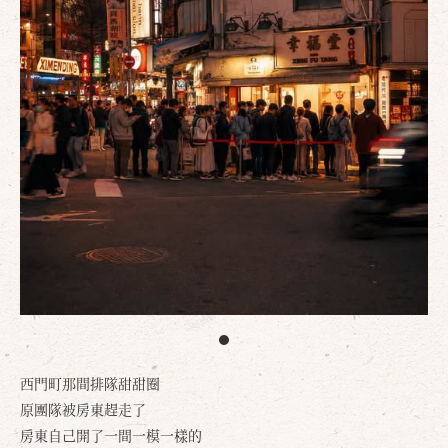
西門町那間排隊甜甜圈
原團隊被房東趕走了
房東自己開了一間一模一樣的