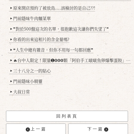
原來開店預約了被放鳥....該檢討的是自己??!
▶
門前隱味牛肉麵菜單
▶
❞對於500盤這次的名單，很抱歉這次讓你們失望了❞
▶
你看的出來這相片的含金量嗎?
▶
❝人生中總有雜音，但你不用每一句都回應❞
▶
🔥台中人限定！限量➊𝟬𝟬𝟬顆「阿伯手工啵啵魚卵爆擊蛋餃」台北已被搶爆2萬顆，最後名額門前隱味只留給你！🥟💥
▶
三十八分之一的貼心
▶
門前隱味小精靈
▶
大叔日常
▶
回列表頁
上一篇
下一篇