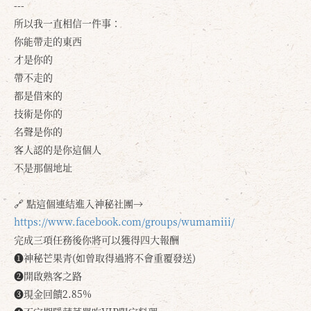
---
所以我一直相信一件事：
你能帶走的東西
才是你的
帶不走的
都是借來的
技術是你的
名聲是你的
客人認的是你這個人
不是那個地址
🔗 點這個連結進入神秘社團→
https://www.facebook.com/groups/wumamiii/
確定
取消
完成三項任務後你將可以獲得四大報酬
❶神秘芒果青(如曾取得過將不會重覆發送)
❷開啟熟客之路
❸現金回饋2.85%