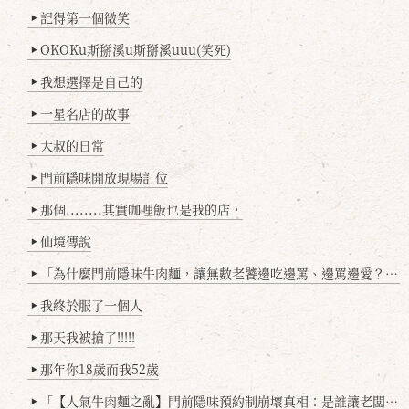
記得第一個微笑
▶
OKOKu斯掰溪u斯掰溪uuu(笑死)
▶
我想選擇是自己的
▶
一星名店的故事
▶
大叔的日常
▶
門前隱味開放現場訂位
▶
那個........其實咖哩飯也是我的店，
▶
仙境傳說
▶
「為什麼門前隱味牛肉麵，讓無數老饕邊吃邊罵、邊罵邊愛？小辣雞揭密！」
▶
我終於服了一個人
▶
那天我被搶了!!!!!
▶
那年你18歲而我52歲
▶
「【人氣牛肉麵之亂】門前隱味預約制崩壞真相：是誰讓老闆心灰意冷？」
▶