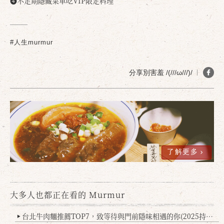
❹不定期隱藏菜單吃VIP限定料理
#人生murmur
分享別害羞 /(///ω///)/
了解更多
大多人也都正在看的 Murmur
台北牛肉麵推薦TOP7，致等待與門前隱味相遇的你(2025持續更新
▶