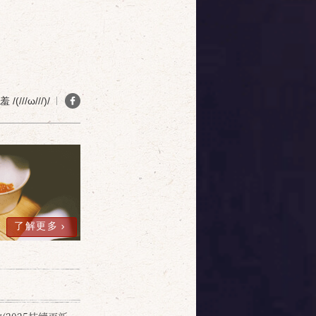
(///ω///)/
了解更多