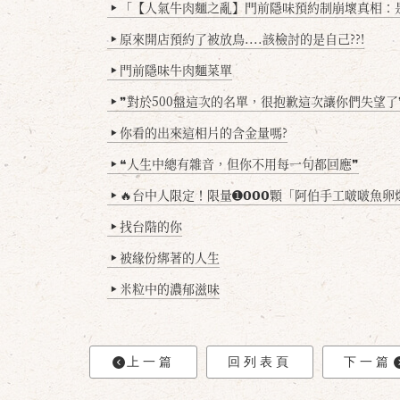
「【人氣牛肉麵之亂】門前隱味預約制崩壞真相：是誰
▶
原來開店預約了被放鳥....該檢討的是自己??!
▶
門前隱味牛肉麵菜單
▶
❞對於500盤這次的名單，很抱歉這次讓你們失望了
▶
你看的出來這相片的含金量嗎?
▶
❝人生中總有雜音，但你不用每一句都回應❞
▶
🔥台中人限定！限量➊𝟬𝟬𝟬顆「阿伯手工啵啵魚卵爆擊蛋餃」台北已被搶爆2萬顆，最後
▶
找台階的你
▶
被緣份綁著的人生
▶
米粒中的濃郁滋味
▶
上一篇
回列表頁
下一篇