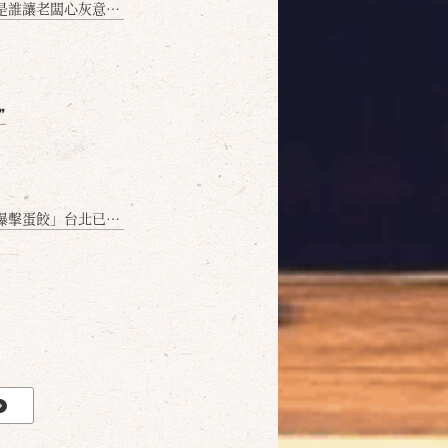
讓老闆心灰意冷？」
❞
名額門前隱味只留給你！🥟💥