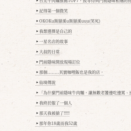
台北牛肉麵推薦TOP7，致等待與門前隱味相遇的你(
▶
記得第一個微笑
▶
OKOKu斯掰溪u斯掰溪uuu(笑死)
▶
我想選擇是自己的
▶
一星名店的故事
▶
大叔的日常
▶
門前隱味開放現場訂位
▶
那個........其實咖哩飯也是我的店，
▶
仙境傳說
▶
「為什麼門前隱味牛肉麵，讓無數老饕邊吃邊罵、邊罵邊
▶
我終於服了一個人
▶
那天我被搶了!!!!!
▶
那年你18歲而我52歲
▶