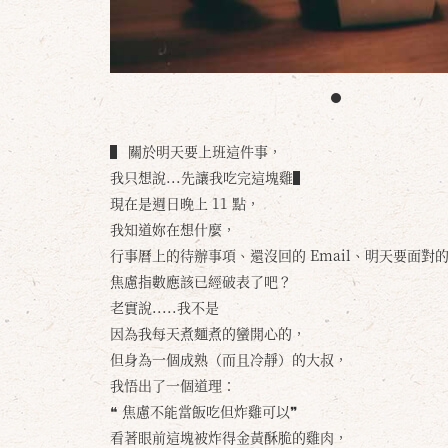
▌ 關於明天要上班這件事，
我只想說...先讓我吃完這塊雞▌
現在是週日晚上 11 點，
我知道妳在想什麼，
行事曆上的待辦事項、還沒回的 Email、明天要面對的那
焦慮指數應該已經破表了吧？
老實說.....我不是
因為我每天煮麵煮的蠻開心的，
但身為一個成熟（而且冷靜）的大叔，
我悟出了一個道理：
❝ 焦慮不能當飯吃但炸雞可以❞
看著眼前這塊被炸得金黃酥脆的雞肉，