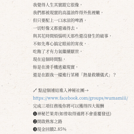
我覺得人生其實跟它很像，
我們都被現實的高溫油炸得外焦裡嫩，
但只要配上一口冰涼的啤酒，
一切好像又都還過得去。
與其花時間煩惱明天那些還沒發生的破事，
不如先專心搞定眼前的宵夜，
吃飽了才有力氣繼續厭世，
現在這個時間點，
妳是在滑手機逃避現實，
還是在跟我一樣進行某種「熱量救贖儀式」？
🔗 點這個連結進入神秘社團→
https://www.facebook.com/groups/wumamiii/
完成三項任務後你將可以獲得四大報酬
❶神秘芒果青(如曾取得過將不會重覆發送)
❷開啟熟客之路
❸現金回饋2.85%