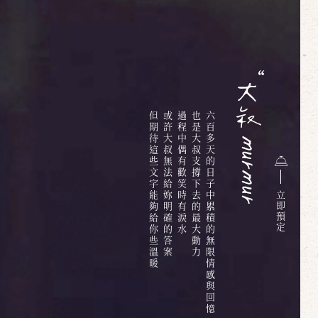
但期待這些文字能夠給你些溫暖
或許大叔無法給妳明確的答案
過程中偶有歡笑時有淚水
也是大叔支撐下去的最大動力
六百多天的日子中累積的無限情感與回憶
立
即
預
定