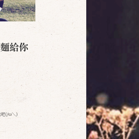
肉麵給你
(/ω＼)