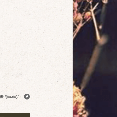
(///ω///)/
確定
取消