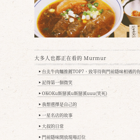
大多人也都正在看的 Murmur
台北牛肉麵推薦TOP7，致等待與門前隱味相遇的你(
▶
記得第一個微笑
▶
OKOKu斯掰溪u斯掰溪uuu(笑死)
▶
我想選擇是自己的
▶
一星名店的故事
▶
大叔的日常
▶
門前隱味開放現場訂位
▶