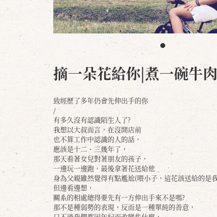
摘一朵花給你|煮一碗牛
致經歷了多年仍會先伸出手的你
/
有多久沒有認識陌生人了?
我想以大叔而言，在沒開店前
也不算工作中認識的人的話，
應該是十二、三幾年了，
那天看著女兒對著朋友的孩子，
一邊玩一邊跑，最後拿著花送給他
身為父親雖然覺得有點尷尬(喂小子，這花該送給的是我吧
但邊看邊想，
關系的相處總得要先有一方伸出手來不是嗎?
那不是種弱勢的表現，反而是一種單純的善意，
只不過我們都因年紀而改變些什麼，