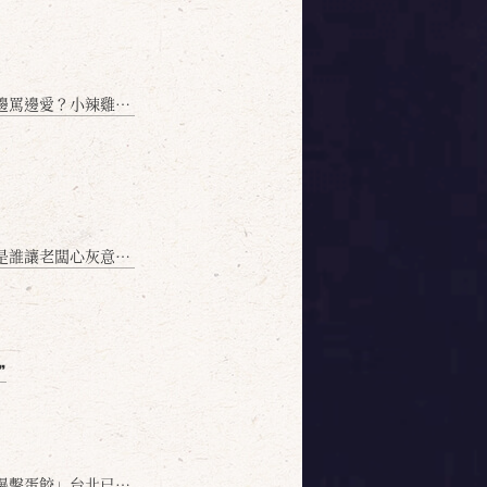
愛？小辣雞揭密！」
讓老闆心灰意冷？」
❞
名額門前隱味只留給你！🥟💥