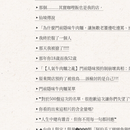
那個........其實咖哩飯也是我的店，
▶
仙境傳說
▶
「為什麼門前隱味牛肉麵，讓無數老饕邊吃邊罵、邊罵邊
▶
我終於服了一個人
▶
那天我被搶了!!!!!
▶
那年你18歲而我52歲
▶
「【人氣牛肉麵之亂】門前隱味預約制崩壞真相：是誰
▶
原來開店預約了被放鳥....該檢討的是自己??!
▶
門前隱味牛肉麵菜單
▶
❞對於500盤這次的名單，很抱歉這次讓你們失望了
▶
你看的出來這相片的含金量嗎?
▶
❝人生中總有雜音，但你不用每一句都回應❞
▶
🔥台中人限定！限量➊𝟬𝟬𝟬顆「阿伯手工啵啵魚卵爆擊蛋餃」台北已被搶爆2萬顆，最後
▶