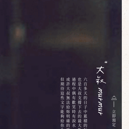
但期待這些文字能夠給你些溫暖
或許大叔無法給妳明確的答案
過程中偶有歡笑時有淚水
也是大叔支撐下去的最大動力
六百多天的日子中累積的無限情感與回憶
立
即
預
定