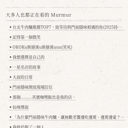
大多人也都正在看的 Murmur
台北牛肉麵推薦TOP7，致等待與門前隱味相遇的你(2025持續更新
▶
記得第一個微笑
▶
OKOKu斯掰溪u斯掰溪uuu(笑死)
▶
我想選擇是自己的
▶
一星名店的故事
▶
大叔的日常
▶
門前隱味開放現場訂位
▶
那個........其實咖哩飯也是我的店，
▶
仙境傳說
▶
「為什麼門前隱味牛肉麵，讓無數老饕邊吃邊罵、邊罵邊愛？小辣雞揭密！」
▶
我終於服了一個人
▶