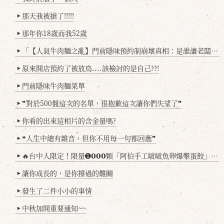
那天我被搶了!!!!!
▶
那年你18歲而我52歲
▶
「【人氣牛肉麵之亂】門前隱味預約制崩壞真相：是誰讓老闆心灰意冷？」
▶
原來開店預約了被放鳥....該檢討的是自己??!
▶
門前隱味牛肉麵菜單
▶
❞對於500盤這次的名單，很抱歉這次讓你們失望了❞
▶
你看的出來這相片的含金量嗎?
▶
❝人生中總有雜音，但你不用每一句都回應❞
▶
🔥台中人限定！限量➊𝟬𝟬𝟬顆「阿伯手工啵啵魚卵爆擊蛋餃」台北已被搶爆2萬顆，最後名額門前隱味只留給你！🥟💥
▶
讓你成長的，是你撐過的難關
▶
發生了二件小小的事情
▶
中秋加開重要通知~~
▶