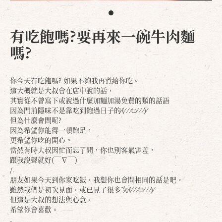
有吃飽嗎?要再來一碗牛肉麵
嗎?
你今天有吃飽嗎? 如果不夠我再煮給你吃。
這大概就是大叔會在店中說的話，
其實從不曾寫下或說過什麼加麵加湯免費的類的話語
因為門前隱味不是靠吃到飽過日子的⁄(⁄ ⁄ ⁄ω⁄ ⁄ ⁄)⁄
但為什麼會問呢?
因為希望你能得一頓飽足，
更希望你吃的開心。
當然有時大叔因忙而忘了問，你也別客氣害羞，
跟我說聲就好(￣∇￣)
/
朋友如果今天到你家吃飯，我想你也會問相同的話是吧，
雖然我們是初次見面，或已見了很多次⁄(⁄ ⁄ ⁄ω⁄ ⁄ ⁄)⁄
但這是大叔的想法與心意，
希望你會喜歡。
.