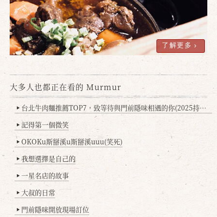
了解更多
大多人也都正在看的 Murmur
確定
取消
台北牛肉麵推薦TOP7，致等待與門前隱味相遇的你(2025持續更新
▶
記得第一個微笑
▶
OKOKu斯掰溪u斯掰溪uuu(笑死)
▶
我想選擇是自己的
▶
一星名店的故事
▶
大叔的日常
▶
門前隱味開放現場訂位
▶