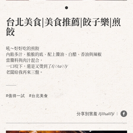
台北美食|美食推薦|餃子樂|煎
餃
吼～好好吃的煎餃
內餡多汁、脆脆的底、配上醬油、白醋、香油與辣椒
當醬料與肉汁混合，
一口咬下，還是又燙到了⁄(⁄ ⁄ ⁄ω⁄ ⁄ ⁄)⁄
老闆給我再來三盤。
#值得一試
#台北美食
分享別害羞 /(///ω///)/