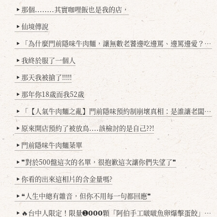
那個........其實咖哩飯也是我的店，
▶
仙境傳說
▶
「為什麼門前隱味牛肉麵，讓無數老饕邊吃邊罵、邊罵邊愛？小辣雞揭密！」
▶
我終於服了一個人
▶
那天我被搶了!!!!!
▶
那年你18歲而我52歲
▶
「【人氣牛肉麵之亂】門前隱味預約制崩壞真相：是誰讓老闆心灰意冷？」
▶
原來開店預約了被放鳥....該檢討的是自己??!
▶
門前隱味牛肉麵菜單
▶
❞對於500盤這次的名單，很抱歉這次讓你們失望了❞
▶
你看的出來這相片的含金量嗎?
▶
❝人生中總有雜音，但你不用每一句都回應❞
▶
🔥台中人限定！限量➊𝟬𝟬𝟬顆「阿伯手工啵啵魚卵爆擊蛋餃」台北已被搶爆2萬顆，最後名額門前隱味只留給你！🥟💥
▶