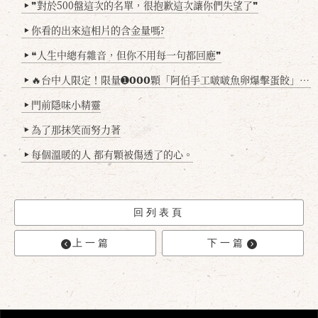
❞對於500盤這次的名單，很抱歉這次讓你們失望了❞
▶
你看的出來這相片的含金量嗎?
▶
❝人生中總有雜音，但你不用每一句都回應❞
▶
🔥台中人限定！限量➊𝟬𝟬𝟬顆「阿伯手工啵啵魚卵爆擊蛋餃」台北已被搶爆2萬顆，最後名額門前隱味只留給你！🥟💥
▶
門前隱味小精靈
▶
為了那抹笑而努力著
▶
每個溫暖的人 都有顆被傷透了的心。
▶
回列表頁
上一篇
下一篇