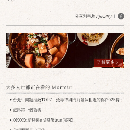
確定
取消
分享別害羞 /(///ω///)/
了解更多
大多人也都正在看的 Murmur
台北牛肉麵推薦TOP7，致等待與門前隱味相遇的你(2025持續更新
▶
記得第一個微笑
▶
OKOKu斯掰溪u斯掰溪uuu(笑死)
▶