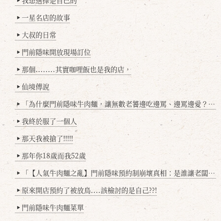
我想選擇是自己的
▶
一星名店的故事
▶
大叔的日常
▶
門前隱味開放現場訂位
▶
那個........其實咖哩飯也是我的店，
▶
仙境傳說
▶
「為什麼門前隱味牛肉麵，讓無數老饕邊吃邊罵、邊罵邊愛？小辣雞揭密！」
▶
我終於服了一個人
▶
那天我被搶了!!!!!
▶
那年你18歲而我52歲
▶
「【人氣牛肉麵之亂】門前隱味預約制崩壞真相：是誰讓老闆心灰意冷？」
▶
原來開店預約了被放鳥....該檢討的是自己??!
▶
門前隱味牛肉麵菜單
▶