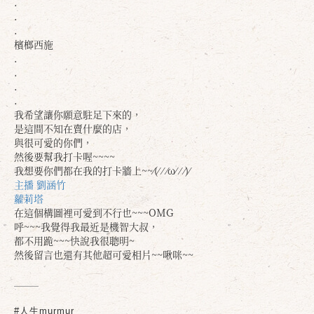
.
.
.
檳榔西施
.
.
.
.
我希望讓你願意駐足下來的，
是這間不知在賣什麼的店，
與很可愛的你們，
然後要幫我打卡喔~~~~
我想要你們都在我的打卡牆上~~⁄(⁄ ⁄ ⁄ω⁄ ⁄ ⁄)⁄
主播 劉涵竹
蘿莉塔
在這個構圖裡可愛到不行也~~~OMG
呼~~~我覺得我最近是機智大叔，
都不用跪~~~快說我很聰明~
然後留言也還有其他超可愛相片~~啾咪~~
#人生murmur