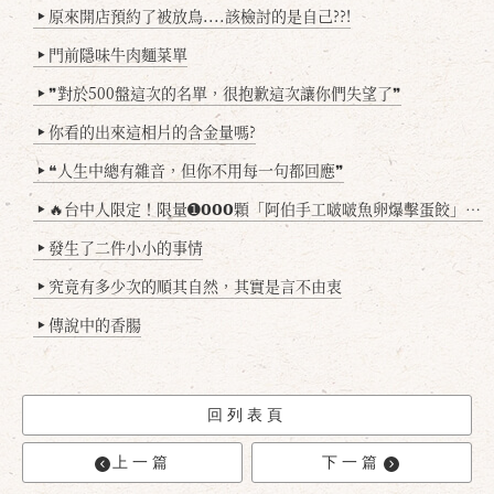
原來開店預約了被放鳥....該檢討的是自己??!
▶
門前隱味牛肉麵菜單
▶
❞對於500盤這次的名單，很抱歉這次讓你們失望了❞
▶
你看的出來這相片的含金量嗎?
▶
❝人生中總有雜音，但你不用每一句都回應❞
▶
🔥台中人限定！限量➊𝟬𝟬𝟬顆「阿伯手工啵啵魚卵爆擊蛋餃」台北已被搶爆2萬顆，最後名額門前隱味只留給你！🥟💥
▶
發生了二件小小的事情
▶
究竟有多少次的順其自然，其實是言不由衷
▶
傳說中的香腸
▶
回列表頁
上一篇
下一篇