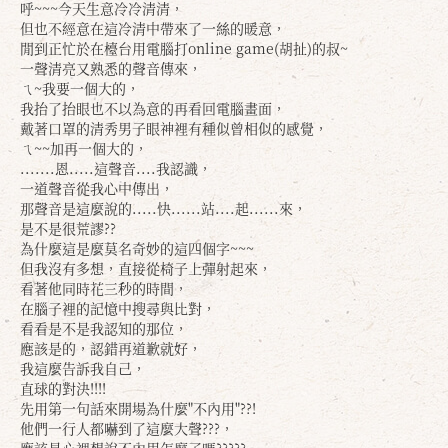
呼~~~今天生意冷冷清清，
但也不經意在這冷清中帶來了一絲的暖意，
閒到正忙於在檯台用電腦打online game(胡扯)的叔~
一聲清亮又熟悉的聲音傳來，
ㄟ~我要一個大的，
我抬了抬眼也不以為意的再看回電腦畫面，
戴著口罩的清秀男子眼神裡有種似曾相似的感覺，
ㄟ~~加再一個大的，
.......恩.....這聲音....我認識，
一道聲音從我心中傳出，
那聲音是這麼說的.....快......站....起......來，
是不是很荒謬??
為什麼這是麼莫名奇妙的這四個字~~~
但我沒有多想，直接從椅子上彈射起來，
看著他同時花三秒的時間，
在腦子裡的記憶中搜尋與比對，
看看是不是我認知的那位，
應該是的，認錯再道歉就好，
我這麼告訴我自己，
直球的對決!!!!
先用第一句話來開場為什麼"不內用"??!
他們一行人都嚇到了這麼大聲???，