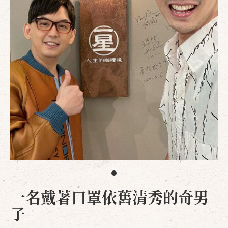
一名戴著口罩依舊清秀的奇男
子