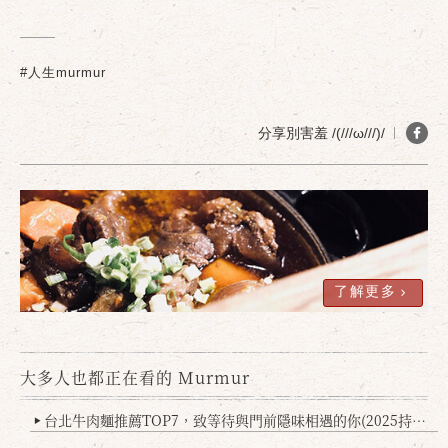
#人生murmur
分享別害羞 /(///ω///)/
了解更多
大多人也都正在看的 Murmur
台北牛肉麵推薦TOP7，致等待與門前隱味相遇的你(2025持續更新
▶