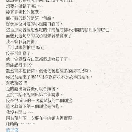
應該是心裡想說不內用怎麼了嗎?????
想要外帶錯了嗎?~~~
接著是幾秒的沉默，
而打破沉默的是這一句話，
好像是位可愛的小姐開口說的，
這是那間曾經想要吃的牛肉麵店排不到開的咖哩飯的店也，
而聽到這句話的叔心裡想著機會來了，
我不管我就要衝，
「可以跟你拍照嗎??」
佼哥可能矇了，
他一定覺得我口罩都戴成這樣子了，
還能認得出???
雖然可能很錯愕，但他依舊很溫柔的說可以啊，
你以為結束了嗎???很抱歉這並不是故事的結尾，
幫我簽名!!!!
是的認出聲音後可以合照後，
確定
取消
直接二話不說開出第二個請求，
佼哥很nice的一次滿足叔的二個願望
這次叔留下第三個願望是擁抱，
我沒有開口~~~
因為預計下一次要在牛肉麵店裡實現，
哇哈哈~~~~~~~
黃子佼