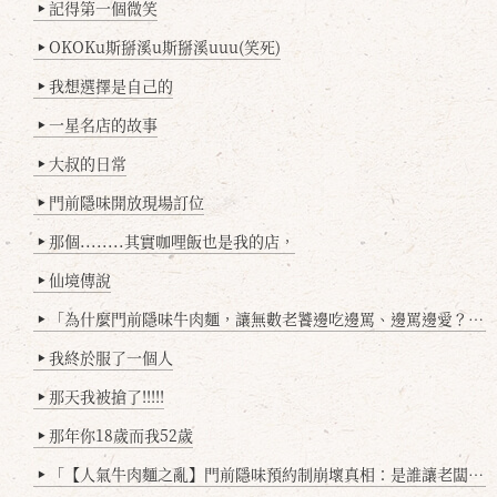
記得第一個微笑
▶
OKOKu斯掰溪u斯掰溪uuu(笑死)
▶
我想選擇是自己的
▶
一星名店的故事
▶
大叔的日常
▶
門前隱味開放現場訂位
▶
那個........其實咖哩飯也是我的店，
▶
仙境傳說
▶
「為什麼門前隱味牛肉麵，讓無數老饕邊吃邊罵、邊罵邊愛？小辣雞揭密！」
▶
我終於服了一個人
▶
那天我被搶了!!!!!
▶
那年你18歲而我52歲
▶
「【人氣牛肉麵之亂】門前隱味預約制崩壞真相：是誰讓老闆心灰意冷？」
▶