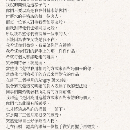
我說的開頭是這樣子的，
你們不要以為是我在付薪水給你們，
付薪水的是造訪的每一位客人，
而每一位客人對待我都如朋友般，
而我對待他們也如同朋友般，
所以我希望你們善待每一個來的人，
不該因為我在又或是我不在，
我希望你們微笑、我希望你們有禮貌，
我希望你們對的起手上的那一件件作品，
希望每個人都能吃飽的離開，
笑著期待著下次見面，
當然我也覺得我用相同的方式來面對每個來的你，
當然我也用這樣子的方式來面對我的作品，
在當了二個半月的Angry Birds後，
很合適又強烈又明確的對內表達了我的想法後，
同事們開始朝著我所期待的方向前進，
我想這也是因為用這種方式來面對來訪的每個人，
你們也為此而有所感受，
也才將這店些許的標籤一一卸下，
這是開了三個月來很深的感受，
突然覺得自己好像政治人物，
走在街頭上認真的跟每一位握手微笑再握手再微笑，