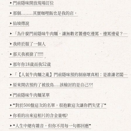
門前隱味開放現場訂位
▶
那個........其實咖哩飯也是我的店，
▶
仙境傳說
▶
「為什麼門前隱味牛肉麵，讓無數老饕邊吃邊罵、邊罵邊愛？小辣雞揭密！」
▶
我終於服了一個人
▶
那天我被搶了!!!!!
▶
那年你18歲而我52歲
▶
「【人氣牛肉麵之亂】門前隱味預約制崩壞真相：是誰讓老闆心灰意冷？」
▶
原來開店預約了被放鳥....該檢討的是自己??!
▶
門前隱味牛肉麵菜單
▶
❞對於500盤這次的名單，很抱歉這次讓你們失望了❞
▶
你看的出來這相片的含金量嗎?
▶
❝人生中總有雜音，但你不用每一句都回應❞
▶