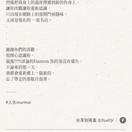
確定
取消
然後把我身上的溫度傳遞到新的你身上，
讓你改觀讓你重新認識，
只出現在網路上的那間門前隱味，
又或是現在的 一星名店。
.
.
.
.
謝謝你們的喜歡，
很開心認識你，
最後!!!!!!評論的Danson 你的茶沒有遺失，
不論來的那一天，
我都會重新遞上一瓶新的，
忘了帶走的那瓶冷泡茶。
#人生murmur
分享別害羞 /(///ω///)/