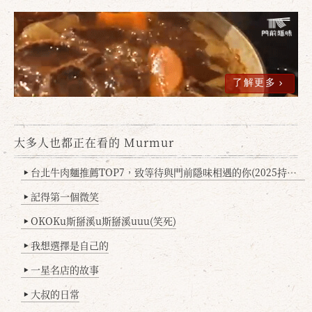
了解更多
大多人也都正在看的 Murmur
台北牛肉麵推薦TOP7，致等待與門前隱味相遇的你(2025持續更新
▶
記得第一個微笑
▶
OKOKu斯掰溪u斯掰溪uuu(笑死)
▶
我想選擇是自己的
▶
一星名店的故事
▶
大叔的日常
▶