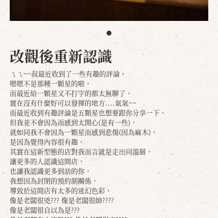
改觀後重新認識
ㄟㄟ~~叔最近收到了一些有趣的評論，
嗯嗯不是那種一顆星的啦，
而最近給一顆星又不打字的都太無聊了，
實在沒有什麼好可以發揮的地方....氣氣~~
而最近收到有趣評論是五顆星也想要跟你分享一下，
但我並不會因為而感到太開心(是有一些)，
就如同我不會因為一顆星而感到悲傷(因為麻木)，
是因為覺得內容很有趣，
其實在這新型態的店對我而言就是走出同溫層，
讓更多的人認識這間店，
也讓我認識更多到訪的你，
我想因為封閉的預約制關係，
導致於這間店有太多的迷幻色彩，
像是老闆很兇??? 像是老闆很帥????
像是老闆很自以為是???