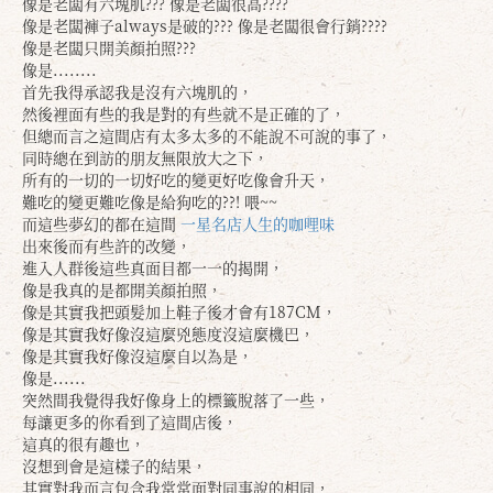
像是老闆有六塊肌??? 像是老闆很高????
像是老闆褲子always是破的??? 像是老闆很會行銷????
像是老闆只開美顏拍照???
像是........
首先我得承認我是沒有六塊肌的，
然後裡面有些的我是對的有些就不是正確的了，
但總而言之這間店有太多太多的不能說不可說的事了，
同時總在到訪的朋友無限放大之下，
所有的一切的一切好吃的變更好吃像會升天，
難吃的變更難吃像是給狗吃的??! 喂~~
而這些夢幻的都在這間
一星名店人生的咖哩味
出來後而有些許的改變，
進入人群後這些真面目都一一的揭開，
像是我真的是都開美顏拍照，
像是其實我把頭髮加上鞋子後才會有187CM，
像是其實我好像沒這麼兇態度沒這麼機巴，
像是其實我好像沒這麼自以為是，
像是......
突然間我覺得我好像身上的標籤脫落了一些，
每讓更多的你看到了這間店後，
這真的很有趣也，
沒想到會是這樣子的結果，
其實對我而言包含我常常面對同事說的相同，