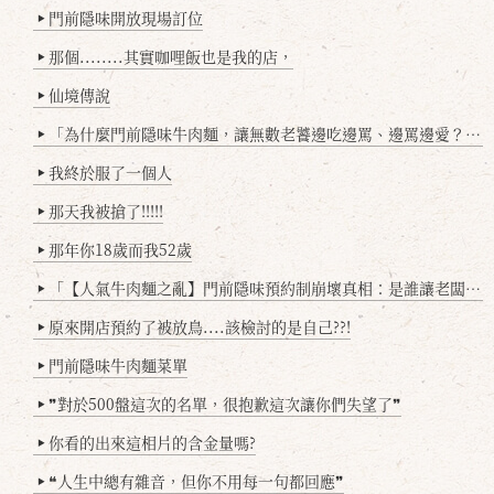
門前隱味開放現場訂位
▶
那個........其實咖哩飯也是我的店，
▶
仙境傳說
▶
「為什麼門前隱味牛肉麵，讓無數老饕邊吃邊罵、邊罵邊愛？小辣雞揭密！」
▶
我終於服了一個人
▶
那天我被搶了!!!!!
▶
那年你18歲而我52歲
▶
「【人氣牛肉麵之亂】門前隱味預約制崩壞真相：是誰讓老闆心灰意冷？」
▶
原來開店預約了被放鳥....該檢討的是自己??!
▶
門前隱味牛肉麵菜單
▶
❞對於500盤這次的名單，很抱歉這次讓你們失望了❞
▶
你看的出來這相片的含金量嗎?
▶
❝人生中總有雜音，但你不用每一句都回應❞
▶