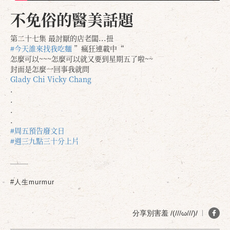
不免俗的醫美話題
第二十七集 最討厭的店老闆...扭
#今天誰來找我吃麵
”瘋狂連載中“
怎麼可以~~~怎麼可以就又要到星期五了啦~~
封面是怎麼一回事我就問
Glady Chi
Vicky Chang
.
.
.
.
#周五預告廢文日
#週三九點三十分上片
#人生murmur
分享別害羞 /(///ω///)/