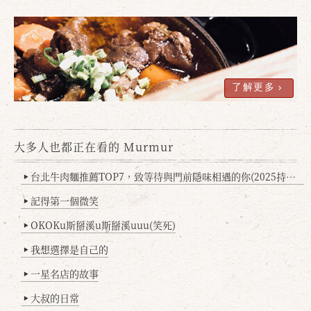
了解更多
大多人也都正在看的 Murmur
確定
取消
台北牛肉麵推薦TOP7，致等待與門前隱味相遇的你(2025持續更新
▶
記得第一個微笑
▶
OKOKu斯掰溪u斯掰溪uuu(笑死)
▶
我想選擇是自己的
▶
一星名店的故事
▶
大叔的日常
▶