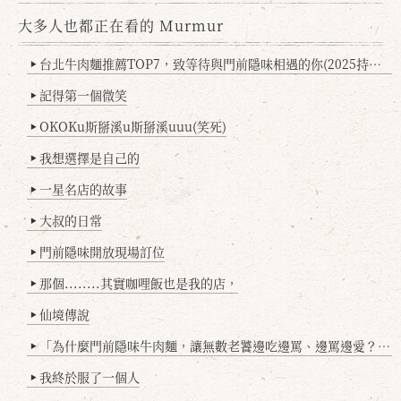
大多人也都正在看的 Murmur
台北牛肉麵推薦TOP7，致等待與門前隱味相遇的你(2025持續更新
▶
記得第一個微笑
▶
OKOKu斯掰溪u斯掰溪uuu(笑死)
▶
我想選擇是自己的
▶
一星名店的故事
▶
大叔的日常
▶
門前隱味開放現場訂位
▶
那個........其實咖哩飯也是我的店，
▶
仙境傳說
▶
「為什麼門前隱味牛肉麵，讓無數老饕邊吃邊罵、邊罵邊愛？小辣雞揭密！」
▶
我終於服了一個人
▶