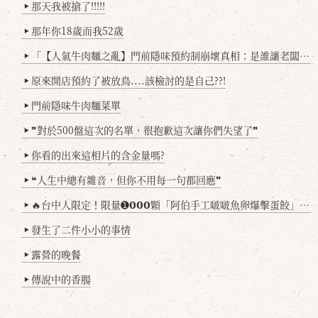
那天我被搶了!!!!!
▶
那年你18歲而我52歲
▶
「【人氣牛肉麵之亂】門前隱味預約制崩壞真相：是誰讓老闆心灰意冷？」
▶
原來開店預約了被放鳥....該檢討的是自己??!
▶
門前隱味牛肉麵菜單
▶
❞對於500盤這次的名單，很抱歉這次讓你們失望了❞
▶
你看的出來這相片的含金量嗎?
▶
❝人生中總有雜音，但你不用每一句都回應❞
▶
🔥台中人限定！限量➊𝟬𝟬𝟬顆「阿伯手工啵啵魚卵爆擊蛋餃」台北已被搶爆2萬顆，最後名額門前隱味只留給你！🥟💥
▶
發生了二件小小的事情
▶
露營的晚餐
▶
傳說中的香腸
▶