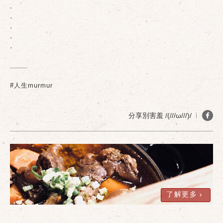
.
.
.
.
.
確定
取消
#人生murmur
分享別害羞 /(///ω///)/
了解更多