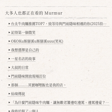
大多人也都正在看的 Murmur
台北牛肉麵推薦TOP7，致等待與門前隱味相遇的你(2025持續更新
▶
記得第一個微笑
▶
確定
取消
OKOKu斯掰溪u斯掰溪uuu(笑死)
▶
我想選擇是自己的
▶
一星名店的故事
▶
大叔的日常
▶
門前隱味開放現場訂位
▶
那個........其實咖哩飯也是我的店，
▶
仙境傳說
▶
「為什麼門前隱味牛肉麵，讓無數老饕邊吃邊罵、邊罵邊愛？小辣雞揭密！」
▶
我終於服了一個人
▶