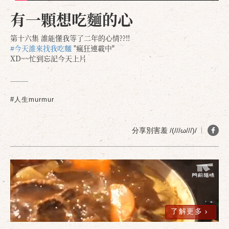
有一顆想吃麵的心
第十六集 誰能懂我等了二年的心情??!!
#今天誰來找我吃麵
"瘋狂連載中"
XD~~忙到忘記今天上片
#人生murmur
分享別害羞 /(///ω///)/
了解更多