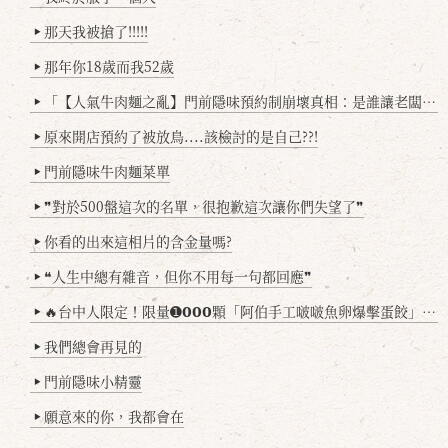
那天我被搶了!!!!!
▶
那年你18歲而我52歲
▶
「【人氣牛肉麵之亂】門前隱味預約制崩壞真相：是誰讓老闆心灰意冷？」
▶
原來開店預約了被放鳥....該檢討的是自己??!
▶
門前隱味牛肉麵菜單
▶
❞對於500盤這次的名單，很抱歉這次讓你們失望了❞
▶
你看的出來這相片的含金量嗎?
▶
❝人生中總有雜音，但你不用每一句都回應❞
▶
🔥台中人限定！限量➊𝟬𝟬𝟬顆「阿伯手工啵啵魚卵爆擊蛋餃」台北已被搶爆2萬顆，最後名額門前隱味只留給你！🥟💥
▶
我們總會再見的
▶
門前隱味小精靈
▶
願意來的你，我都會在
▶