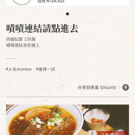
嘖嘖連結請點進去
再破紀錄 150萬
嘖嘖連結求你補上
#人生murmur
#值得一試
分享別害羞 /(///ω///)/
確定
取消