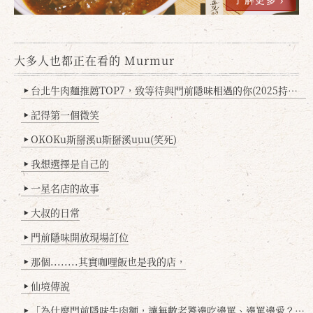
了解更多
大多人也都正在看的 Murmur
台北牛肉麵推薦TOP7，致等待與門前隱味相遇的你(2025持續更新
▶
記得第一個微笑
▶
OKOKu斯掰溪u斯掰溪uuu(笑死)
▶
我想選擇是自己的
▶
一星名店的故事
▶
大叔的日常
▶
門前隱味開放現場訂位
▶
那個........其實咖哩飯也是我的店，
▶
仙境傳說
▶
「為什麼門前隱味牛肉麵，讓無數老饕邊吃邊罵、邊罵邊愛？小辣雞揭密！」
▶