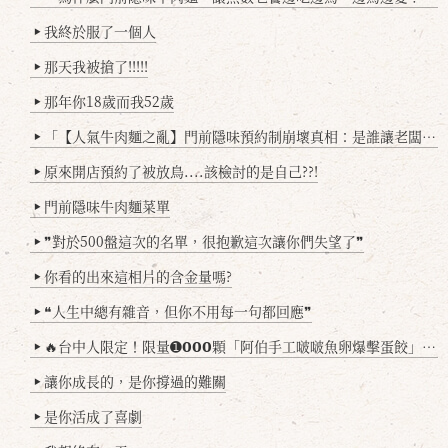
我終於服了一個人
▶
那天我被搶了!!!!!
▶
那年你18歲而我52歲
▶
「【人氣牛肉麵之亂】門前隱味預約制崩壞真相：是誰讓老闆心灰意冷？」
▶
原來開店預約了被放鳥....該檢討的是自己??!
▶
門前隱味牛肉麵菜單
▶
❞對於500盤這次的名單，很抱歉這次讓你們失望了❞
▶
你看的出來這相片的含金量嗎?
▶
❝人生中總有雜音，但你不用每一句都回應❞
▶
🔥台中人限定！限量➊𝟬𝟬𝟬顆「阿伯手工啵啵魚卵爆擊蛋餃」台北已被搶爆2萬顆，最後名額門前隱味只留給你！🥟💥
▶
讓你成長的，是你撐過的難關
▶
是你活成了喜劇
▶