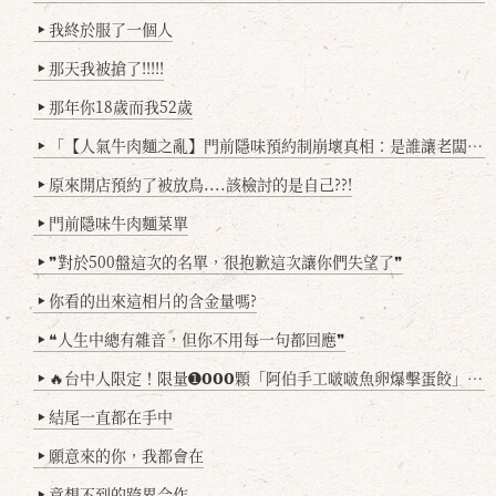
我終於服了一個人
▶
那天我被搶了!!!!!
▶
那年你18歲而我52歲
▶
「【人氣牛肉麵之亂】門前隱味預約制崩壞真相：是誰讓老闆心灰意冷？」
▶
原來開店預約了被放鳥....該檢討的是自己??!
▶
門前隱味牛肉麵菜單
▶
❞對於500盤這次的名單，很抱歉這次讓你們失望了❞
▶
你看的出來這相片的含金量嗎?
▶
❝人生中總有雜音，但你不用每一句都回應❞
▶
🔥台中人限定！限量➊𝟬𝟬𝟬顆「阿伯手工啵啵魚卵爆擊蛋餃」台北已被搶爆2萬顆，最後名額門前隱味只留給你！🥟💥
▶
結尾一直都在手中
▶
願意來的你，我都會在
▶
意想不到的跨界合作
▶