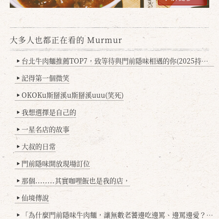
大多人也都正在看的 Murmur
台北牛肉麵推薦TOP7，致等待與門前隱味相遇的你(2025持續更新
▶
記得第一個微笑
▶
確定
取消
OKOKu斯掰溪u斯掰溪uuu(笑死)
▶
我想選擇是自己的
▶
一星名店的故事
▶
大叔的日常
▶
門前隱味開放現場訂位
▶
那個........其實咖哩飯也是我的店，
▶
仙境傳說
▶
「為什麼門前隱味牛肉麵，讓無數老饕邊吃邊罵、邊罵邊愛？小辣雞揭密！」
▶