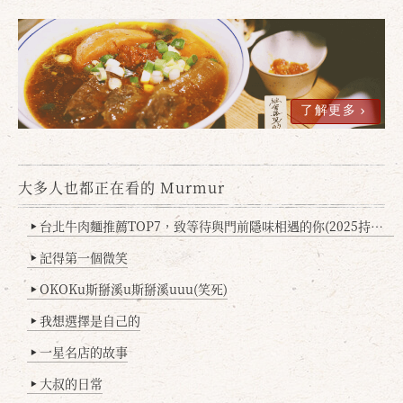
了解更多
大多人也都正在看的 Murmur
確定
取消
台北牛肉麵推薦TOP7，致等待與門前隱味相遇的你(2025持續更新
▶
記得第一個微笑
▶
OKOKu斯掰溪u斯掰溪uuu(笑死)
▶
我想選擇是自己的
▶
一星名店的故事
▶
大叔的日常
▶