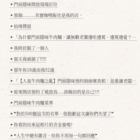
門前隱味開放現場訂位
▶
那個........其實咖哩飯也是我的店，
▶
仙境傳說
▶
「為什麼門前隱味牛肉麵，讓無數老饕邊吃邊罵、邊罵邊愛？小辣雞揭密！」
▶
我終於服了一個人
▶
那天我被搶了!!!!!
▶
那年你18歲而我52歲
▶
「【人氣牛肉麵之亂】門前隱味預約制崩壞真相：是誰讓老闆心灰意冷？」
▶
原來開店預約了被放鳥....該檢討的是自己??!
▶
門前隱味牛肉麵菜單
▶
❞對於500盤這次的名單，很抱歉這次讓你們失望了❞
▶
你看的出來這相片的含金量嗎?
▶
❝人生中總有雜音，但你不用每一句都回應❞
▶