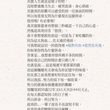
其實人生就是這樣子的吧，
沒經歷過幾次失去、痛哭流涕、身心俱疲，
其實真的很難可以感受的到一往無前的時間，
所以每當朋友問為什麼現在這麼拼命，
值得嗎? 有必要嗎?
我其實都還會再想個三秒確認一下自己的心意，
然後認真地回答「值得」，
我不會想要跟你說這一切是為了來吃麵的你，
因為這太狗血....也太過於場面，
可我想說這切一的值得裡
#絕對有你
#當然也有我
，
但如果你問為什麼拼命，
答案是...我想要珍惜所剩不多的時間，
我給我自己的時間計畫只剩八年，
也就是說....這是場遲早要落幕的戲，
而這碗麵總有天會成為你記憶中的味道，
但在那之前我想要好好的記住每一刻，
所以我寫..努力的寫下每一個故事，
努力的渡過每個遭遇到的難關，
甩麵甩到50歲12年又61天共計4441天止,
在每天都認知到-1的日子裡，
所以拼命、所以努力，
說真的...一輩子說長不長說短不短，
但真的會很驕傲的說這碗麵，