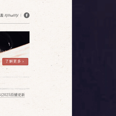
(///ω///)/
了解更多
2025持續更新