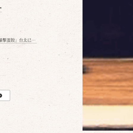
❞
名額門前隱味只留給你！🥟💥