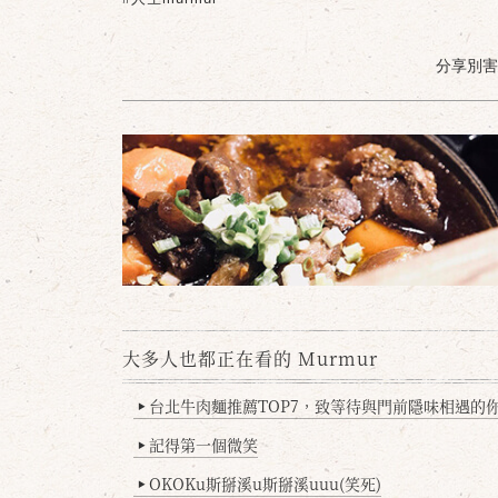
分享別害羞 /
大多人也都正在看的 Murmur
台北牛肉麵推薦TOP7，致等待與門前隱味相遇的你(
▶
記得第一個微笑
▶
OKOKu斯掰溪u斯掰溪uuu(笑死)
▶