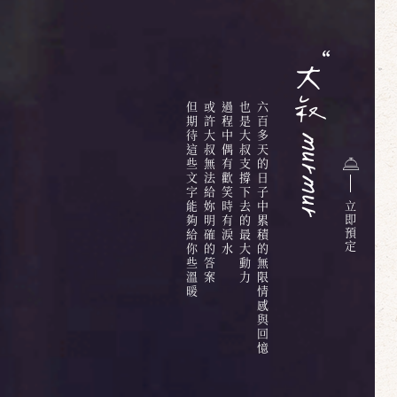
但期待這些文字能夠給你些溫暖
或許大叔無法給妳明確的答案
過程中偶有歡笑時有淚水
也是大叔支撐下去的最大動力
六百多天的日子中累積的無限情感與回憶
立
即
預
定