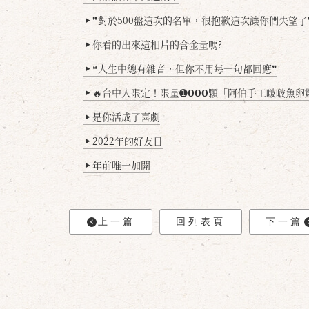
❞對於500盤這次的名單，很抱歉這次讓你們失望了
▶
你看的出來這相片的含金量嗎?
▶
❝人生中總有雜音，但你不用每一句都回應❞
▶
🔥台中人限定！限量➊𝟬𝟬𝟬顆「阿伯手工啵啵魚卵爆擊蛋餃」台北已被搶爆2萬顆，最後
▶
是你活成了喜劇
▶
2022年的好友日
▶
年前唯一加開
▶
上一篇
回列表頁
下一篇