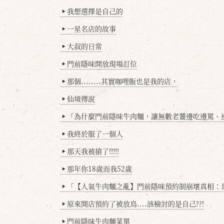
我想選擇是自己的
▶
一星名店的故事
▶
大叔的日常
▶
門前隱味開放現場訂位
▶
那個........其實咖哩飯也是我的店，
▶
仙境傳說
▶
「為什麼門前隱味牛肉麵，讓無數老饕邊吃邊罵、邊罵邊
▶
我終於服了一個人
▶
那天我被搶了!!!!!
▶
那年你18歲而我52歲
▶
「【人氣牛肉麵之亂】門前隱味預約制崩壞真相：是誰
▶
原來開店預約了被放鳥....該檢討的是自己??!
▶
門前隱味牛肉麵菜單
▶