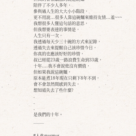
陪伴了不少人多年，
參與過人生的大大小小階段，
更不用說...很多人靠這碗麵來維持友情...羞~~~
我想很多人懂這句話的意思，
但我想要表達的事情是，
人生只有一次，
我透過每天少三十碗的方式來記錄，
透過失去來提醒自己該珍惜今日，
你真的也應該好好的珍惜，
叔已經從23歲一路浪費生命到33歲，
十年....我不會說他沒有價值，
但如果我說這碗麵，
原本能煮18年現在只剩下8年不到，
會不會忽然間感到失去，
想知道失去了些什麼?
.
.
.
是我們的十年。
#人生murmur