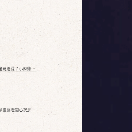
愛？小辣雞揭密！」
讓老闆心灰意冷？」