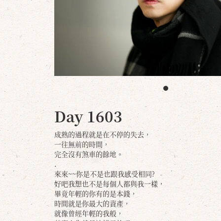
Day 1603
成熟的過程就是在不停的失去，
一往無前的時間，
完全沒有煞車的餘地。
.
來來~~你是不是也跟我感受相同?
好吧我想也不是每個人都與我一樣，
畢竟年輕的你有的是本錢，
時間就是你最大的資產，
就像曾經年輕的我般，