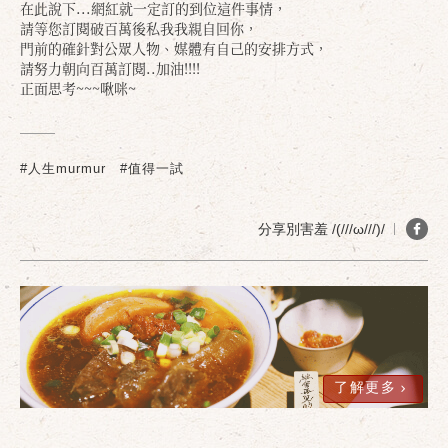
在此說下...網紅就一定訂的到位這件事情，
請等您訂閱破百萬後私我我親自回你，
門前的確針對公眾人物、媒體有自己的安排方式，
請努力朝向百萬訂閱..加油!!!!
正面思考~~~啾咪~
確定
取消
#人生murmur
#值得一試
分享別害羞 /(///ω///)/
了解更多