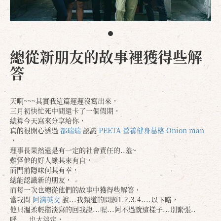
總從新朋友的故事裡獲得些解
答
天啊~~~其實我這篇遲遲沒寫出來，
三月初快忙死中間還卡了一個假期，
總算今天寫來分享給你，
真的很開心透過
都瑞瑞
認識
PEETA 營養健身葛格
Onion man
，
理事長果然還是有一定的社會責任的..羞~
難怪他的好人緣其來有自，
而門前隱味何其有幸，
總能認識新的朋友，
而每一次也總從他們的故事中獲得些解答，
當我問
阿滴英文
說...我頻道的問題1.2.3.4....以下略，
他只溫柔輕描淡寫的回我說...喔...阿不過就這樣子...別緊張..
呼.....也太淡定，