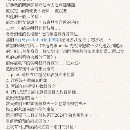
彷彿我的問題就是問他今天吃寬麵細麵，
他說寬..而問他要不要辣... 他說要，
如此的一般...笑翻，
而當叔跟女兒說ㄟㄟ我會見到洋蔥的時候，
二大一小的尖叫聲此起彼落....
會看到他的長相嗎? 他的頻道我有訂閱也...
那個
#百萬youtuber頂上戰爭
(記得去yt搜)看了超多次...，
他畫的超好笑的... (在這先跟peeta 先說聲抱歉~~女兒還沒到健身
的年紀...然後身為一個父親我不想跟他解釋何謂火車便當...所以女
兒的尖叫聲這次屬於洋蔥的)
而你能收下的尖叫聲只有我的.... (≧ω≦)
然後我有幾件事情想要澄清
1. peeta葛格在店裡沒有表演火車便當
2. 洋蔥沒有戴面具吃麵
3. 阿滴在店裡沒有教叔英文
4. 請注意留言處洋蔥真面目大約長這樣...
最後我想說的是，
當天他們來吃麵後訊息夾一如往常的維持99+
爆量的私訊來問訂位的事情，
還是解釋下...目前訂位滿至2024年熟客預約制，
目前新的預約尚未開放，
上次有X民四處說網紅就一定訂的到位，