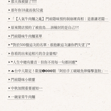
那天我被搶了!!!!!
▶
那年你18歲而我52歲
▶
「【人氣牛肉麵之亂】門前隱味預約制崩壞真相：是誰讓老闆心灰意冷？」
▶
原來開店預約了被放鳥....該檢討的是自己??!
▶
門前隱味牛肉麵菜單
▶
❞對於500盤這次的名單，很抱歉這次讓你們失望了❞
▶
你看的出來這相片的含金量嗎?
▶
❝人生中總有雜音，但你不用每一句都回應❞
▶
🔥台中人限定！限量➊𝟬𝟬𝟬顆「阿伯手工啵啵魚卵爆擊蛋餃」台北已被搶爆2萬顆，最後名額門前隱味只留給你！🥟💥
▶
門前隱味小精靈
▶
中秋加開重要通知~~
▶
一碗家常牛肉麵
▶