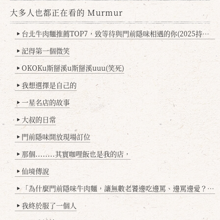
大多人也都正在看的 Murmur
台北牛肉麵推薦TOP7，致等待與門前隱味相遇的你(2025持續更新
▶
記得第一個微笑
▶
OKOKu斯掰溪u斯掰溪uuu(笑死)
▶
我想選擇是自己的
▶
一星名店的故事
▶
大叔的日常
▶
門前隱味開放現場訂位
▶
那個........其實咖哩飯也是我的店，
▶
仙境傳說
▶
「為什麼門前隱味牛肉麵，讓無數老饕邊吃邊罵、邊罵邊愛？小辣雞揭密！」
▶
我終於服了一個人
▶