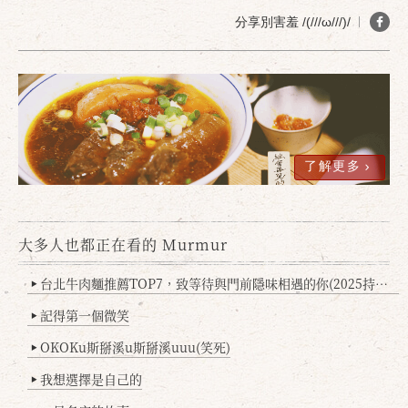
分享別害羞 /(///ω///)/
了解更多
確定
取消
大多人也都正在看的 Murmur
台北牛肉麵推薦TOP7，致等待與門前隱味相遇的你(2025持續更新
▶
記得第一個微笑
▶
OKOKu斯掰溪u斯掰溪uuu(笑死)
▶
我想選擇是自己的
▶