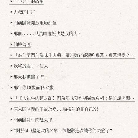
一星名店的故事
▶
大叔的日常
▶
門前隱味開放現場訂位
▶
那個........其實咖哩飯也是我的店，
▶
仙境傳說
▶
「為什麼門前隱味牛肉麵，讓無數老饕邊吃邊罵、邊罵邊愛？小辣雞揭密！」
▶
我終於服了一個人
▶
那天我被搶了!!!!!
▶
那年你18歲而我52歲
▶
「【人氣牛肉麵之亂】門前隱味預約制崩壞真相：是誰讓老闆心灰意冷？」
▶
原來開店預約了被放鳥....該檢討的是自己??!
▶
門前隱味牛肉麵菜單
▶
❞對於500盤這次的名單，很抱歉這次讓你們失望了❞
▶