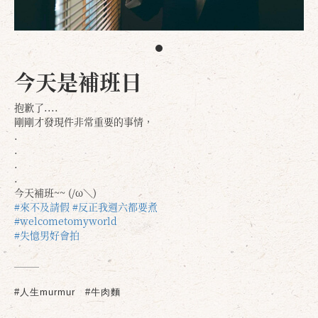
今天是補班日
抱歉了....
剛剛才發現件非常重要的事情，
.
.
.
.
今天補班~~ (/ω＼)
#來不及請假
#反正我週六都要煮
#welcometomyworld
#失憶男好會拍
#人生murmur
#牛肉麵