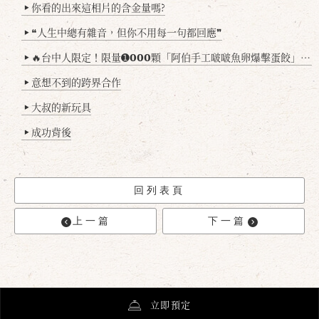
你看的出來這相片的含金量嗎?
▶
❝人生中總有雜音，但你不用每一句都回應❞
▶
🔥台中人限定！限量➊𝟬𝟬𝟬顆「阿伯手工啵啵魚卵爆擊蛋餃」台北已被搶爆2萬顆，最後名額門前隱味只留給你！🥟💥
▶
意想不到的跨界合作
▶
大叔的新玩具
▶
成功背後
▶
回列表頁
上一篇
下一篇
立即預定