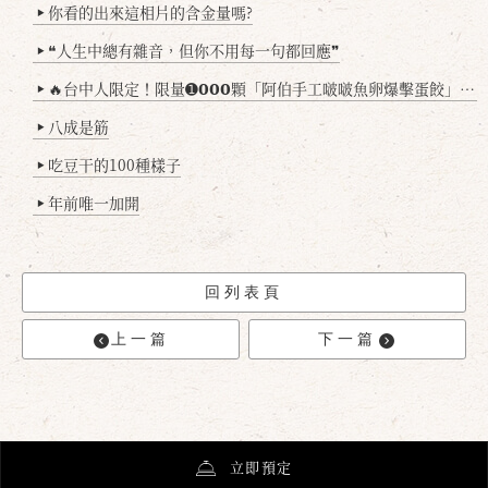
你看的出來這相片的含金量嗎?
▶
❝人生中總有雜音，但你不用每一句都回應❞
▶
🔥台中人限定！限量➊𝟬𝟬𝟬顆「阿伯手工啵啵魚卵爆擊蛋餃」台北已被搶爆2萬顆，最後名額門前隱味只留給你！🥟💥
▶
八成是筋
▶
吃豆干的100種樣子
▶
年前唯一加開
▶
回列表頁
上一篇
下一篇
立即預定