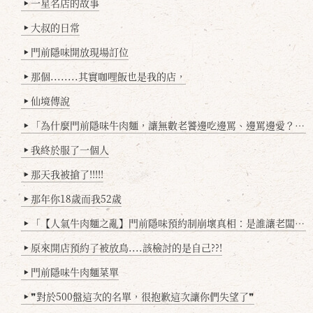
一星名店的故事
▶
大叔的日常
▶
門前隱味開放現場訂位
▶
那個........其實咖哩飯也是我的店，
▶
仙境傳說
▶
「為什麼門前隱味牛肉麵，讓無數老饕邊吃邊罵、邊罵邊愛？小辣雞揭密！」
▶
我終於服了一個人
▶
那天我被搶了!!!!!
▶
那年你18歲而我52歲
▶
「【人氣牛肉麵之亂】門前隱味預約制崩壞真相：是誰讓老闆心灰意冷？」
▶
原來開店預約了被放鳥....該檢討的是自己??!
▶
門前隱味牛肉麵菜單
▶
❞對於500盤這次的名單，很抱歉這次讓你們失望了❞
▶