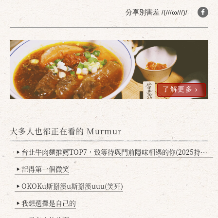
分享別害羞 /(///ω///)/
了解更多
確定
取消
大多人也都正在看的 Murmur
台北牛肉麵推薦TOP7，致等待與門前隱味相遇的你(2025持續更新
▶
記得第一個微笑
▶
OKOKu斯掰溪u斯掰溪uuu(笑死)
▶
我想選擇是自己的
▶