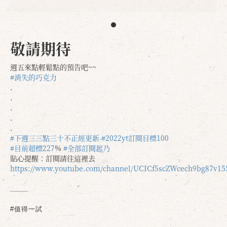
敬請期待
週五來點輕鬆點的預告吧~~
#消失的巧克力
.
.
.
.
.
#下週三三點三十不正經更新
#2022yt訂閱目標100
#目前超標227
%
#全部訂閱起乃
貼心提醒：訂閱請往這裡去
https://www.youtube.com/channel/UCICf5scZWcech9bg87v1
#值得一試