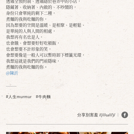
透過全預約制、透過隱於巷弄中的小店，
隱藏著、收納著、內斂的、不吵鬧的，
身份只會單純的剩下二種，
煮麵的我與吃麵的你，
因為想要的空間是溫暖、是相聚、是輕鬆、
是單純的人與人間的相處，
我想再有名也是人，
也會餓、會想要好好吃頓飯，
也會想要不計形象的笑，
會想要像是一般人可以暫時卸下標籤光環，
我想這就是我們的門前隱味，
煮麵的我與吃麵的你。
@陳沂
#人生murmur
#牛肉麵
分享別害羞 /(///ω///)/
確定
取消