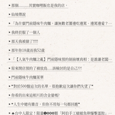
那個........其實咖哩飯也是我的店，
▶
仙境傳說
▶
「為什麼門前隱味牛肉麵，讓無數老饕邊吃邊罵、邊罵邊愛？小辣雞揭密！」
▶
我終於服了一個人
▶
那天我被搶了!!!!!
▶
那年你18歲而我52歲
▶
「【人氣牛肉麵之亂】門前隱味預約制崩壞真相：是誰讓老闆心灰意冷？」
▶
原來開店預約了被放鳥....該檢討的是自己??!
▶
門前隱味牛肉麵菜單
▶
❞對於500盤這次的名單，很抱歉這次讓你們失望了❞
▶
你看的出來這相片的含金量嗎?
▶
❝人生中總有雜音，但你不用每一句都回應❞
▶
🔥台中人限定！限量➊𝟬𝟬𝟬顆「阿伯手工啵啵魚卵爆擊蛋餃」台北已被搶爆2萬顆，最後名額門前隱味只留給你！🥟💥
▶