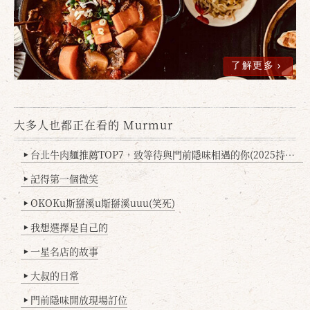
了解更多
大多人也都正在看的 Murmur
台北牛肉麵推薦TOP7，致等待與門前隱味相遇的你(2025持續更新
▶
記得第一個微笑
▶
OKOKu斯掰溪u斯掰溪uuu(笑死)
▶
我想選擇是自己的
▶
一星名店的故事
▶
大叔的日常
▶
門前隱味開放現場訂位
▶