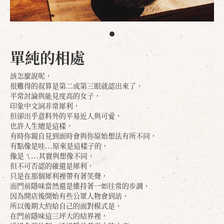
單純的相處
該怎麼說呢，
很難得的叔算是第二或第三眼就認出來了，
平常討論與能見度高的女子，
印象中文詞非常犀利，
但卻出乎意料外的平易近人與可愛，
也許人生總是這樣，
有時你親自見到面時會與你原始想法有所不同，
有點像是哇...原來是這樣子的，
像是ㄟ...其實與想像不同，
但不可否認的確還是犀利，
只是在那個犀利裡帶有著笑聲，
而門前隱味當然還是維持著一如往常的步調，
因為開店後開始有些公眾人物會到訪，
所以後期大約給自己的面對模式是，
在門前隱味這三坪大的結界裡，