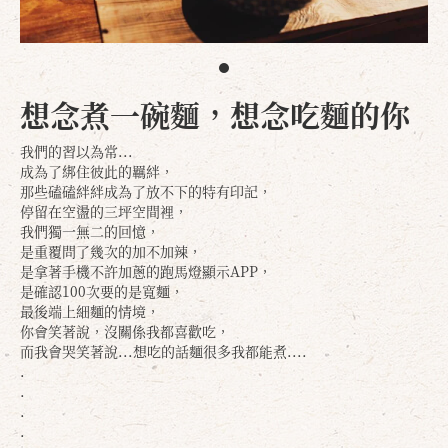
想念煮一碗麵，想念吃麵的你
我們的習以為常...
成為了綁住彼此的羈絆，
那些磕磕絆絆成為了放不下的特有印記，
停留在空盪的三坪空間裡，
我們獨一無二的回憶，
是重覆問了幾次的加不加辣，
是拿著手機不許加蔥的跑馬燈顯示APP，
是確認100次要的是寬麵，
最後端上細麵的情境，
你會笑著說，沒關係我都喜歡吃，
而我會哭笑著說...想吃的話麵很多我都能煮....
.
.
.
.