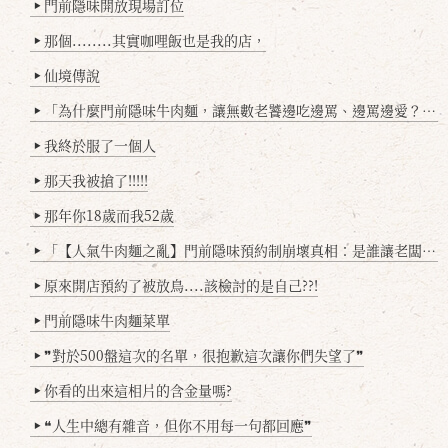
門前隱味開放現場訂位
▶
那個........其實咖哩飯也是我的店，
▶
仙境傳說
▶
「為什麼門前隱味牛肉麵，讓無數老饕邊吃邊罵、邊罵邊愛？小辣雞揭密！」
▶
我終於服了一個人
▶
那天我被搶了!!!!!
▶
那年你18歲而我52歲
▶
「【人氣牛肉麵之亂】門前隱味預約制崩壞真相：是誰讓老闆心灰意冷？」
▶
原來開店預約了被放鳥....該檢討的是自己??!
▶
門前隱味牛肉麵菜單
▶
❞對於500盤這次的名單，很抱歉這次讓你們失望了❞
▶
你看的出來這相片的含金量嗎?
▶
❝人生中總有雜音，但你不用每一句都回應❞
▶