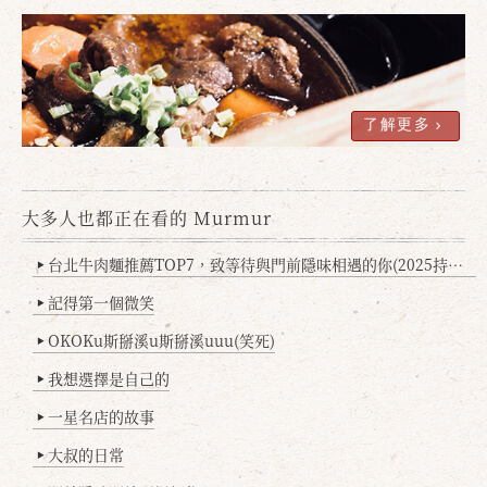
了解更多
大多人也都正在看的 Murmur
台北牛肉麵推薦TOP7，致等待與門前隱味相遇的你(2025持續更新
▶
記得第一個微笑
▶
OKOKu斯掰溪u斯掰溪uuu(笑死)
▶
我想選擇是自己的
▶
一星名店的故事
▶
大叔的日常
▶