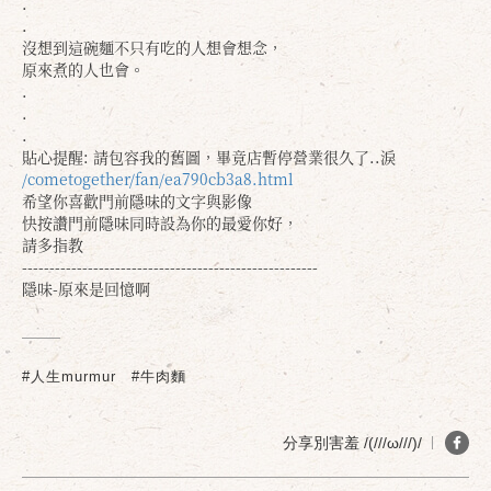
.
.
沒想到這碗麵不只有吃的人想會想念，
原來煮的人也會。
.
.
.
貼心提醒: 請包容我的舊圖，畢竟店暫停營業很久了..淚
/cometogether/fan/ea790cb3a8.html
希望你喜歡門前隱味的文字與影像
快按讚門前隱味同時設為你的最愛你好，
請多指教
------------------------------------------------------
隱味-原來是回憶啊
#人生murmur
#牛肉麵
分享別害羞 /(///ω///)/
確定
取消