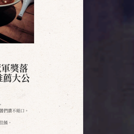
冠軍獎落
推薦大公
，
饕們讚不絕口。
佳餚，