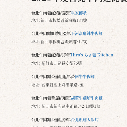
台北牛肉麵紅燒組冠軍
皇家傳承
地址:新北市板橋區新海路134號
台北牛肉麵紅燒組亞軍
下河幫麻辣牛肉麵
地址:新北市板橋區國光路217號
台北牛肉麵紅燒組季軍
Hiro's らぁ麵 Kitchen
地址: 新竹市北區長安街76號
台北牛肉麵番茄組冠軍番
阿牛牛肉麵
地址: 台東縣池上鄉忠孝路9號
台北牛肉麵番茄組亞軍
胡董牛麵所牛肉麵
地址: 新北市新店區中正路542-10號1樓
台北牛肉麵番茄組季軍
台北凱達大飯店