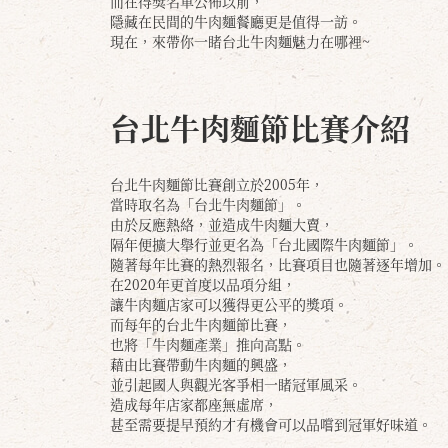
而在得獎名單公佈以前，
隱藏在民間的牛肉麵餐廳更是值得一訪。
現在，來帶你一睹台北牛肉麵魅力在哪裡~
台北牛肉麵節比賽介紹
台北牛肉麵節比賽創立於2005年，
當時取名為「台北牛肉麵節」。
由於反應熱絡，並造成牛肉麵大賣，
隔年便擴大舉行並更名為「台北國際牛肉麵節」。
隨著每年比賽的熱烈報名，比賽項目也隨著逐年增加。
在2020年更首度以品項分組，
讓牛肉麵店家可以獲得更公平的獎項。
而每年的台北牛肉麵節比賽，
也將「牛肉麵產業」推向高點。
藉由比賽帶動牛肉麵的興盛，
並引起國人與觀光客爭相一睹冠軍風采。
造成每年店家都座無虛席，
甚至需要提早預約才有機會可以品嚐到冠軍好味道。