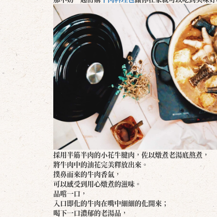
採用半筋半肉的小花牛腱肉，佐以燉煮老湯底熬煮，
將牛肉中的油花完美釋放出來。
撲鼻而來的牛肉香氣，
可以感受到用心燉煮的滋味。
品嚐一口，
入口即化的牛肉在嘴中細細的化開來；
喝下一口濃郁的老湯品，