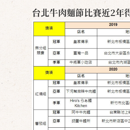
台北牛肉麵節比賽近2年