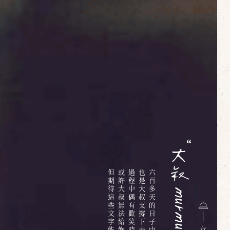
但期待這些文字能夠給你些溫暖
或許大叔無法給妳明確的答案
過程中偶有歡笑時有淚水
也是大叔支撐下去的最大動力
立