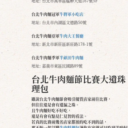
地址: 台北市萬華區艋舺大道167號5F
台北牛肉麵冠軍
牛將軍小吃店
地址: 台北市內湖區文德路50號
台北牛肉麵亞軍
牛肉大王餐廳
地址: 新北市新莊區新莊路178-1號
台北牛肉麵季軍
半畝田牛肉麵
地址: 嘉義市東區民國路89號
台北牛肉麵節比賽大遺珠
理包
雖說台北牛肉麵節會吸引優質店家前往比賽，
但往往還是會有遺漏之珠。
且牛肉麵好吃不好吃，
還是有會有點見仁見智的看法。
若真的比賽前幾名店家都預約吃不到的話，
那不妨一起訂購
牛肉料理包
讓你在家就可以吃到美味好