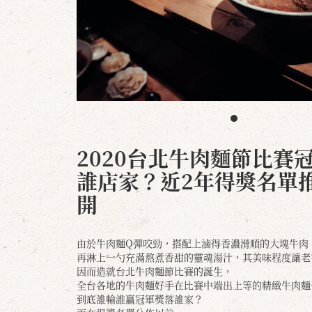
2020台北牛肉麵節比賽
誰店家？近2年得獎名單
開
由於牛肉麵Q彈咬勁，搭配上滷得香濃滑順的大塊牛肉
再淋上一勺充滿熬煮香甜的靈魂湯汁，其美味程度讓老
因而造就台北牛肉麵節比賽的誕生，
全台各地的牛肉麵好手在比賽中端出上等的精緻牛肉麵
到底誰輸誰贏冠軍獎落誰家？