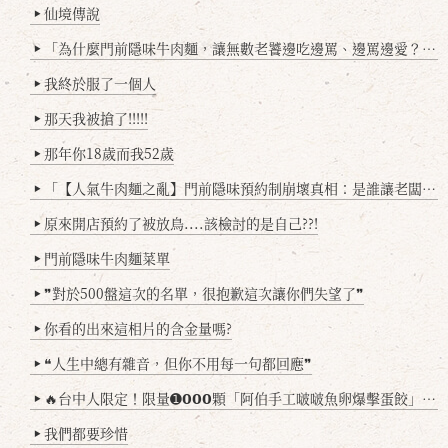
仙境傳說
▶
「為什麼門前隱味牛肉麵，讓無數老饕邊吃邊罵、邊罵邊愛？小辣雞揭密！」
▶
我終於服了一個人
▶
那天我被搶了!!!!!
▶
那年你18歲而我52歲
▶
「【人氣牛肉麵之亂】門前隱味預約制崩壞真相：是誰讓老闆心灰意冷？」
▶
原來開店預約了被放鳥....該檢討的是自己??!
▶
門前隱味牛肉麵菜單
▶
❞對於500盤這次的名單，很抱歉這次讓你們失望了❞
▶
你看的出來這相片的含金量嗎?
▶
❝人生中總有雜音，但你不用每一句都回應❞
▶
🔥台中人限定！限量➊𝟬𝟬𝟬顆「阿伯手工啵啵魚卵爆擊蛋餃」台北已被搶爆2萬顆，最後名額門前隱味只留給你！🥟💥
▶
我們都要珍惜
▶