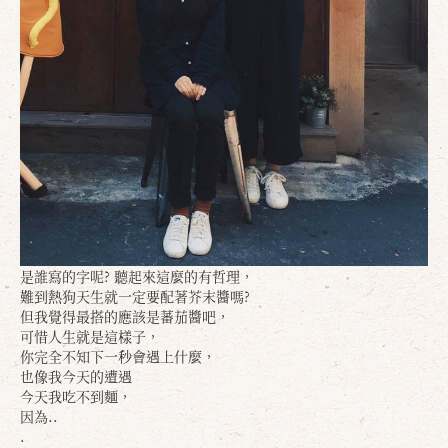
是誰寫的字呢? 聽起來這麼的有哲理，
難到熱狗天生就一定要配著芥末醬嗎?
但我覺得最搭的應該是蕃茄醬吧，
可惜人生就是這樣子，
你完全不知下一秒會遇上什麼，
也像我今天的遭遇
今天我吃不到麵，
因為..
.