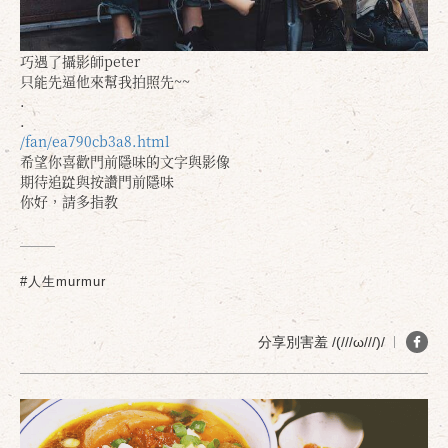
巧遇了攝影師peter
只能先逼他來幫我拍照先~~
.
.
/fan/ea790cb3a8.html
希望你喜歡門前隱味的文字與影像
期待追踨與按讚門前隱味
你好，請多指教
#人生murmur
分享別害羞 /(///ω///)/