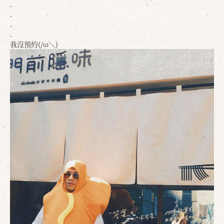
.
.
.
.
我沒預約(/ω＼)