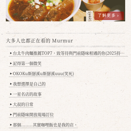
了解更多
大多人也都正在看的 Murmur
台北牛肉麵推薦TOP7，致等待與門前隱味相遇的你(2025持續更新
▶
記得第一個微笑
▶
OKOKu斯掰溪u斯掰溪uuu(笑死)
▶
我想選擇是自己的
▶
一星名店的故事
▶
大叔的日常
▶
門前隱味開放現場訂位
▶
那個........其實咖哩飯也是我的店，
▶