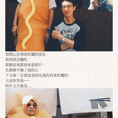
確定
取消
很開心在裡面吃麵的朋友，
看到我沒麵吃，
都願意來跟我來張相片，
也稍稍平撫了我的心，
下次我一定會認真的先預約再來吃麵的，
大叔你等我~~~
明年五月後見....