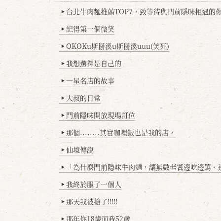
台北牛肉麵推薦TOP7，致等待與門前隱味相遇的你(
▶
記得第一個微笑
▶
OKOKu斯掰溪u斯掰溪uuu(笑死)
▶
我想選擇是自己的
▶
一星名店的故事
▶
大叔的日常
▶
門前隱味開放現場訂位
▶
那個........其實咖哩飯也是我的店，
▶
仙境傳說
▶
「為什麼門前隱味牛肉麵，讓無數老饕邊吃邊罵、邊罵邊
▶
我終於服了一個人
▶
那天我被搶了!!!!!
▶
那年你18歲而我52歲
▶