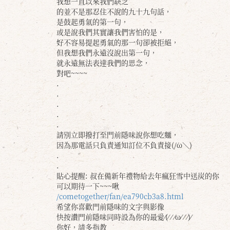
我想一直以來我們缺乏
的並不是那忍住不說的九十九句話，
是鼓起勇氣的第一句，
或是說我們其實讓我們害怕的是，
好不容易提起勇氣的那一句卻被拒絕，
但我想我們永遠沒說出第一句，
就永遠無法表達我們的思念，
對吧~~~~
.
.
.
.
.
請別立即撥打至門前隱味說你想吃麵，
因為那電話只負責通知訂位不負責接(/ω＼)
.
.
貼心提醒: 叔在備新年禮物給去年瘋狂雪中送炭的你
可以期待一下~~~啾
/cometogether/fan/ea790cb3a8.html
希望你喜歡門前隱味的文字與影像
快按讚門前隱味同時設為你的最愛⁄(⁄ ⁄ ⁄ω⁄ ⁄ ⁄)⁄
你好，請多指教