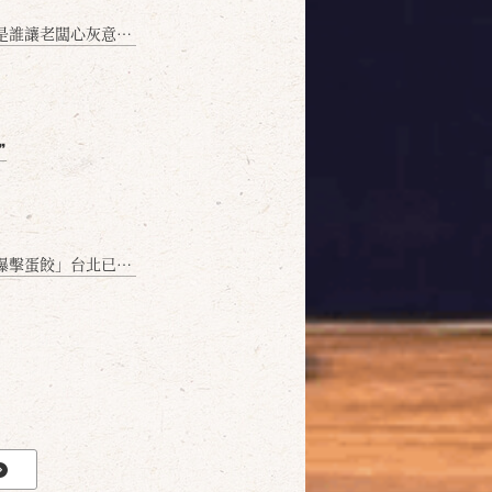
讓老闆心灰意冷？」
❞
名額門前隱味只留給你！🥟💥