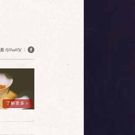
(///ω///)/
了解更多