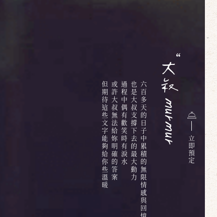
但期待這些文字能夠給你些溫暖
或許大叔無法給妳明確的答案
過程中偶有歡笑時有淚水
也是大叔支撐下去的最大動力
六百多天的日子中累積的無限情感與回憶
立
即
預
定