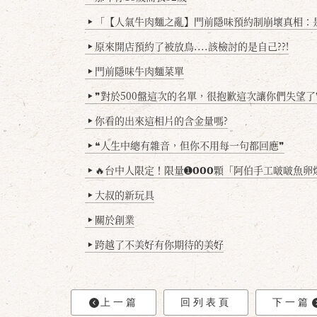
「【人氣牛肉麵之亂】門前隱味預約制崩壞真相：是誰
▶
原來開店預約了被放鳥....該檢討的是自己??!
▶
門前隱味牛肉麵菜單
▶
❞對於500盤這次的名單，很抱歉這次讓你們失望了
▶
你看的出來這相片的含金量嗎?
▶
❝人生中總有雜音，但你不用每一句都回應❞
▶
🔥台中人限定！限量➊𝟬𝟬𝟬顆「阿伯手工啵啵魚卵爆擊蛋餃」台北已被搶爆2萬顆，最後
▶
大叔的新玩具
▶
關於創業
▶
跨越了不美好有你期待的美好
▶
上一篇
回列表頁
下一篇