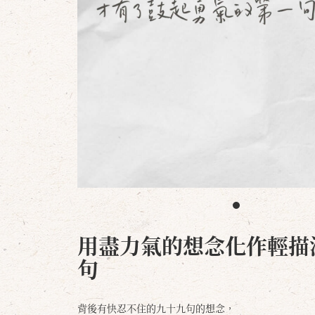
用盡力氣的想念化作輕描
句
背後有快忍不住的九十九句的想念，