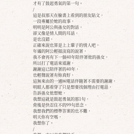
才有了鼓起勇氣的第一句。
/
這是叔那天在臉書上看到的朋友貼文，
一段專屬於她的故事，
明明是阿公與孫女的對話，
卻又像是情人間的耳話，
是也沒錯，
正確來說也算是上上輩子的情人吧，
年邁的阿公輕描淡寫的說著，
我不會再有下一個40年陪伴著他的孫女，
所以打了電話來道謝，
謝謝這已陪伴著的40年，
也輕聲說著有妳真好，
這無來由的一通￼電話伴隨著不需要的謝謝，
明眼人都看穿了只是想要找個理由打電話，
告訴孫女他想她，
我想這就是鼓起勇氣的那1句，
背後是快忍住不的99句思念，
我想我們的標準答案的也不難，
明天你有空嗎，
我想你了。
/