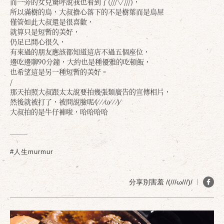
而一旁的女兒驚呼說我也看到了(///▽///)，
所以滿樹的鳥，大叔擔心落下的不是樹葉而是鳥屎
僅管如此大叔還是很喜歡，
就算只是短暫的美好，
仍足已開心很久，
有來過的朋友應該都知道這店不過五個座位，
邊吃邊聊90分鐘，大約也是種優雅的吃頓飯，
也希望這是另一種短暫的美好。
/
那天拍照大叔跟太太說要拍幾張類廣告的宣傳相片，
然後就被打了，被問說臉呢⁄(⁄ ⁄ ⁄ω⁄ ⁄ ⁄)⁄
大叔拍的是牛仔褲啦，哈哈哈哈
#人生murmur
分享別害羞 /(///ω///)/
確定
取消