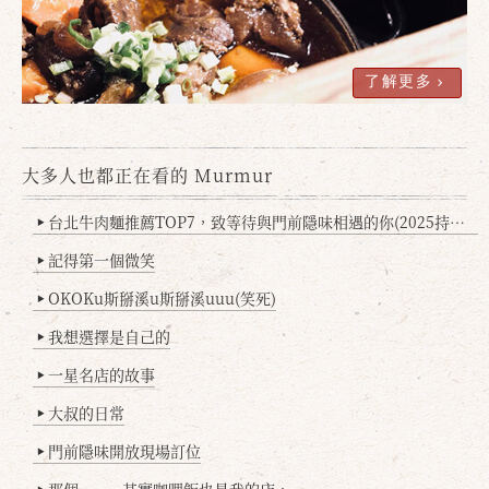
了解更多
大多人也都正在看的 Murmur
台北牛肉麵推薦TOP7，致等待與門前隱味相遇的你(2025持續更新
▶
記得第一個微笑
▶
OKOKu斯掰溪u斯掰溪uuu(笑死)
▶
我想選擇是自己的
▶
一星名店的故事
▶
大叔的日常
▶
門前隱味開放現場訂位
▶