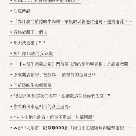
那個........其實咖哩飯也是我的店，
▶
仙境傳說
▶
「為什麼門前隱味牛肉麵，讓無數老饕邊吃邊罵、邊罵邊愛？小辣雞揭密！」
▶
我終於服了一個人
▶
那天我被搶了!!!!!
▶
那年你18歲而我52歲
▶
「【人氣牛肉麵之亂】門前隱味預約制崩壞真相：是誰讓老闆心灰意冷？」
▶
原來開店預約了被放鳥....該檢討的是自己??!
▶
門前隱味牛肉麵菜單
▶
❞對於500盤這次的名單，很抱歉這次讓你們失望了❞
▶
你看的出來這相片的含金量嗎?
▶
❝人生中總有雜音，但你不用每一句都回應❞
▶
🔥台中人限定！限量➊𝟬𝟬𝟬顆「阿伯手工啵啵魚卵爆擊蛋餃」台北已被搶爆2萬顆，最後名額門前隱味只留給你！🥟💥
▶