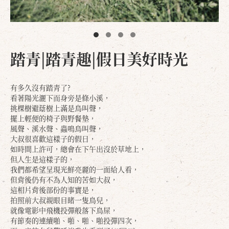
踏青|踏青趣|假日美好時光
有多久沒有踏青了?
看著陽光灑下而身旁是條小溪，
挑棵樹避蔭樹上滿是鳥叫聲，
擺上輕便的椅子與野餐墊，
風聲、溪水聲、蟲鳴鳥叫聲，
大叔很喜歡這樣子的假日，
如時間上許可，總會在下午出沒於草地上，
但人生是這樣子的，
我們都希望呈現光鮮亮麗的一面給人看，
但背後仍有不為人知的苦如大叔，
這相片背後部份的事實是，
拍照前大叔親眼目睹一隻鳥兒，
就像電影中飛機投彈般落下鳥屎，
有節奏的連續啪、啪、啪、啪投彈四次，