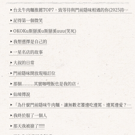
台北牛肉麵推薦TOP7，致等待與門前隱味相遇的你(2025持續更新
▶
記得第一個微笑
▶
OKOKu斯掰溪u斯掰溪uuu(笑死)
▶
我想選擇是自己的
▶
一星名店的故事
▶
大叔的日常
▶
門前隱味開放現場訂位
▶
那個........其實咖哩飯也是我的店，
▶
仙境傳說
▶
「為什麼門前隱味牛肉麵，讓無數老饕邊吃邊罵、邊罵邊愛？小辣雞揭密！」
▶
我終於服了一個人
▶
那天我被搶了!!!!!
▶