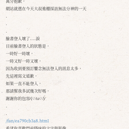
萬分抱歉，
網站就選在今天大叔進棚採訪無法分神的一天
.
.
.
臉書登入壞了....淚
目前臉書登入的狀態是，
一時好一時壞，
一時又好一時又壞，
因為收到要預訂饗念無法登入的訊息太多，
先這裡寫文道歉，
如果一直不能登入，
那請幫我多試幾次好嗎，
謝謝你的包容⁄(⁄ ⁄ ⁄ω⁄ ⁄ ⁄)⁄
.
.
/fan/ea790cb3a8.html
希望你喜歡門前隱味的文字與影像