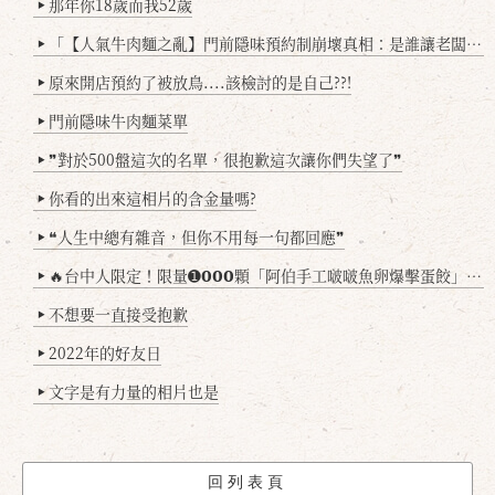
那年你18歲而我52歲
▶
「【人氣牛肉麵之亂】門前隱味預約制崩壞真相：是誰讓老闆心灰意冷？」
▶
原來開店預約了被放鳥....該檢討的是自己??!
▶
門前隱味牛肉麵菜單
▶
❞對於500盤這次的名單，很抱歉這次讓你們失望了❞
▶
你看的出來這相片的含金量嗎?
▶
❝人生中總有雜音，但你不用每一句都回應❞
▶
🔥台中人限定！限量➊𝟬𝟬𝟬顆「阿伯手工啵啵魚卵爆擊蛋餃」台北已被搶爆2萬顆，最後名額門前隱味只留給你！🥟💥
▶
不想要一直接受抱歉
▶
2022年的好友日
▶
文字是有力量的相片也是
▶
回列表頁