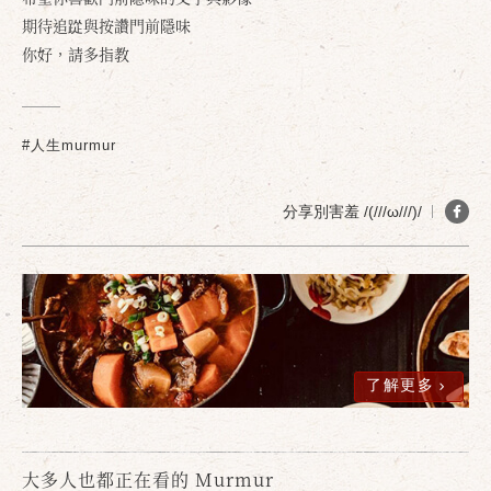
期待追踨與按讚門前隱味
你好，請多指教
確定
取消
#人生murmur
分享別害羞 /(///ω///)/
了解更多
大多人也都正在看的 Murmur