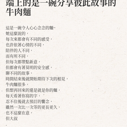
端上的是一碗分享彼此故事的
牛肉麵
這是一碗令人心心念念的麵~
她這麼說的，
每次來都會有不同的感受，
也許依著心情的不同，
陪伴的人不同，
而有所不同，
但每次都帶點新意，
但都會有著莫明的安全感，
聊不同的故事，
時間結束後就開始期待下次的相見，
牛肉麵很多，
但想再回來的還是就是你的麵，
每天看著你寫的字，
忍不住後就去預訂的饗念，
雖然一次比一次等的更長更久，
也不這麼在意，
但大叔
.