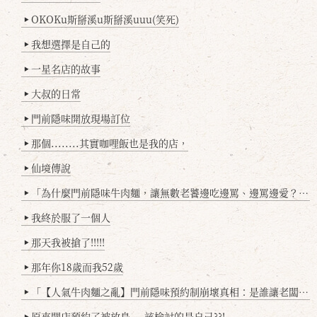
OKOKu斯掰溪u斯掰溪uuu(笑死)
▶
我想選擇是自己的
▶
一星名店的故事
▶
大叔的日常
▶
門前隱味開放現場訂位
▶
那個........其實咖哩飯也是我的店，
▶
仙境傳說
▶
「為什麼門前隱味牛肉麵，讓無數老饕邊吃邊罵、邊罵邊愛？小辣雞揭密！」
▶
我終於服了一個人
▶
那天我被搶了!!!!!
▶
那年你18歲而我52歲
▶
「【人氣牛肉麵之亂】門前隱味預約制崩壞真相：是誰讓老闆心灰意冷？」
▶
原來開店預約了被放鳥....該檢討的是自己??!
▶