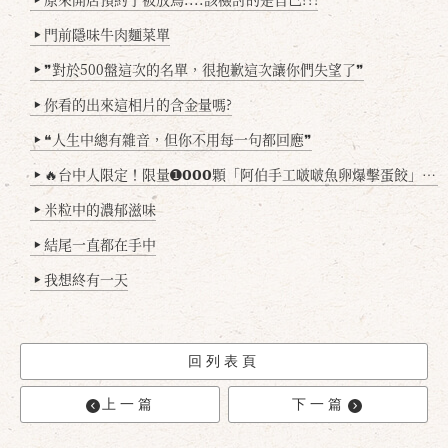
門前隱味牛肉麵菜單
▶
❞對於500盤這次的名單，很抱歉這次讓你們失望了❞
▶
你看的出來這相片的含金量嗎?
▶
❝人生中總有雜音，但你不用每一句都回應❞
▶
🔥台中人限定！限量➊𝟬𝟬𝟬顆「阿伯手工啵啵魚卵爆擊蛋餃」台北已被搶爆2萬顆，最後名額門前隱味只留給你！🥟💥
▶
米粒中的濃郁滋味
▶
結尾一直都在手中
▶
我想終有一天
▶
回列表頁
上一篇
下一篇