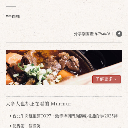
#牛肉麵
分享別害羞 /(///ω///)/
了解更多
大多人也都正在看的 Murmur
台北牛肉麵推薦TOP7，致等待與門前隱味相遇的你(2025持續更新
▶
記得第一個微笑
▶