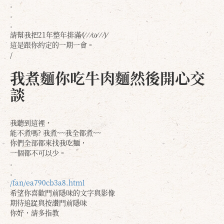
.
.
.
請幫我把21年整年排滿⁄(⁄ ⁄ ⁄ω⁄ ⁄ ⁄)⁄
這是跟你約定的一期一會。
/
我煮麵你吃牛肉麵然後開心交
談
我聽到這裡，
能不煮嗎? 我煮~~我全都煮~~
你們全部都來找我吃麵，
一個都不可以少。
確定
取消
.
.
/fan/ea790cb3a8.html
希望你喜歡門前隱味的文字與影像
期待追踨與按讚門前隱味
你好，請多指教