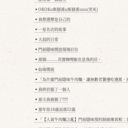
OKOKu斯掰溪u斯掰溪uuu(笑死)
▶
我想選擇是自己的
▶
一星名店的故事
▶
大叔的日常
▶
門前隱味開放現場訂位
▶
那個........其實咖哩飯也是我的店，
▶
仙境傳說
▶
「為什麼門前隱味牛肉麵，讓無數老饕邊吃邊罵、邊罵邊
▶
我終於服了一個人
▶
那天我被搶了!!!!!
▶
那年你18歲而我52歲
▶
「【人氣牛肉麵之亂】門前隱味預約制崩壞真相：是誰
▶