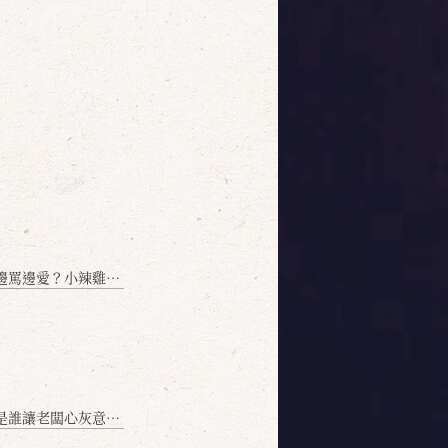
愛？小辣雞揭密！」
讓老闆心灰意冷？」