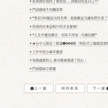
原來開店預約了被放鳥....該檢討的是自己??!
▶
門前隱味牛肉麵菜單
▶
❞對於500盤這次的名單，很抱歉這次讓你們失望了
▶
你看的出來這相片的含金量嗎?
▶
❝人生中總有雜音，但你不用每一句都回應❞
▶
🔥台中人限定！限量➊𝟬𝟬𝟬顆「阿伯手工啵啵魚卵爆擊蛋餃」台北已被搶爆2萬顆，最後
▶
工作中的小確幸邀請
▶
每個溫暖的人 都有顆被傷透了的心。
▶
門前隱味小精靈
▶
上一篇
回列表頁
下一篇