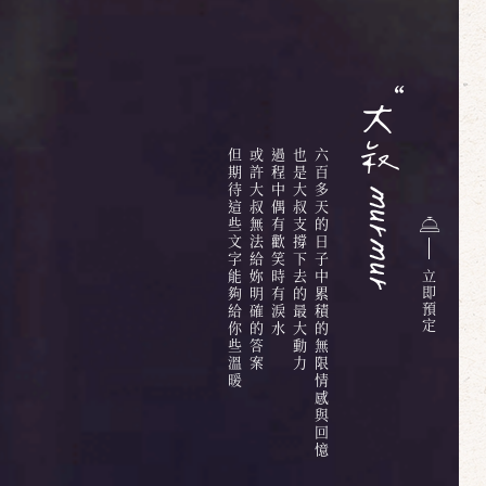
但期待這些文字能夠給你些溫暖
或許大叔無法給妳明確的答案
過程中偶有歡笑時有淚水
也是大叔支撐下去的最大動力
六百多天的日子中累積的無限情感與回憶
立
即
預
定