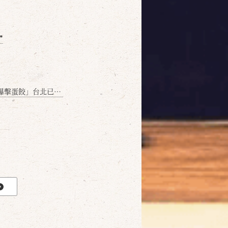
❞
名額門前隱味只留給你！🥟💥