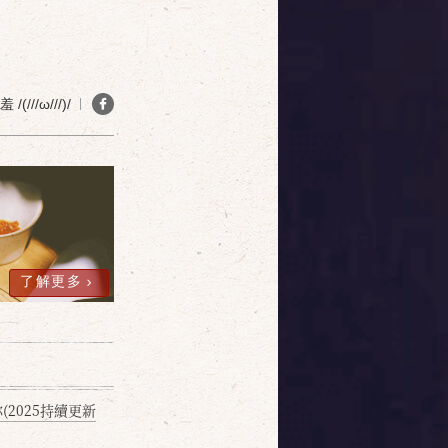
(///ω///)/
了解更多
2025持續更新