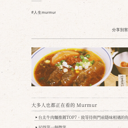
#人生murmur
分享別害羞 /
大多人也都正在看的 Murmur
台北牛肉麵推薦TOP7，致等待與門前隱味相遇的你(
▶
記得第一個微笑
▶