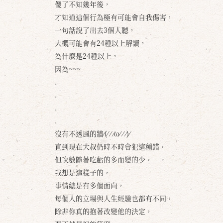
傻了不知幾年後，
才知道這個行為極有可能會自我傷害，
一句話說了出去3個人聽，
大概可能會有24種以上解讀，
為什麼是24種以上，
因為~~~
.
.
.
.
沒有不透風的牆⁄(⁄ ⁄ ⁄ω⁄ ⁄ ⁄)⁄
直到現在大叔仍時不時會犯這種錯，
但次數隨著吃虧的多而變的少，
我想是這樣子的，
事情總是有多個面向，
每個人的立場與人生經驗也都有不同，
除非你真的抱著改變他的決定，