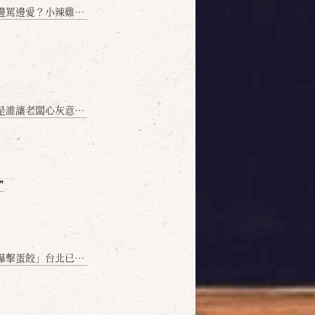
愛？小辣雞揭密！」
讓老闆心灰意冷？」
❞
名額門前隱味只留給你！🥟💥