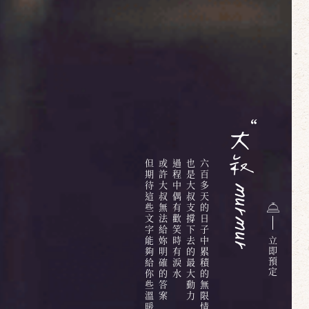
但期待這些文字能夠給你些溫暖
或許大叔無法給妳明確的答案
過程中偶有歡笑時有淚水
也是大叔支撐下去的最大動力
六百多天的日子中累積的無限情感與回憶
立
即
預
定