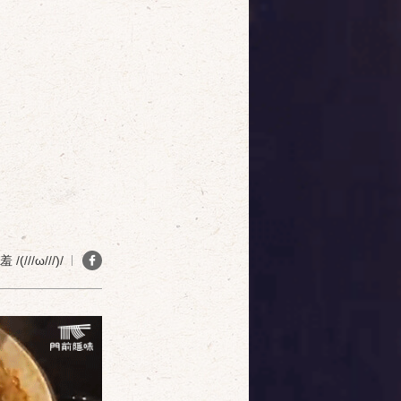
(///ω///)/