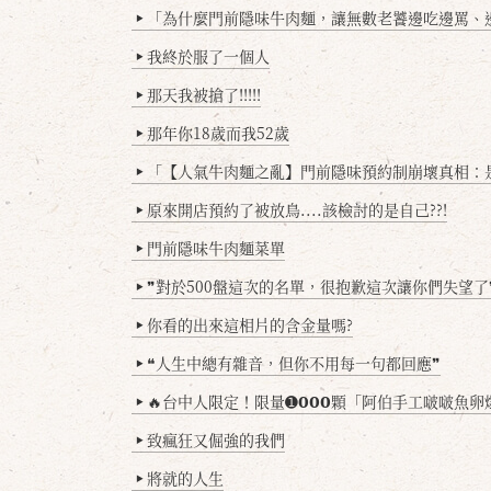
「為什麼門前隱味牛肉麵，讓無數老饕邊吃邊罵、邊罵邊
▶
我終於服了一個人
▶
那天我被搶了!!!!!
▶
那年你18歲而我52歲
▶
「【人氣牛肉麵之亂】門前隱味預約制崩壞真相：是誰
▶
原來開店預約了被放鳥....該檢討的是自己??!
▶
門前隱味牛肉麵菜單
▶
❞對於500盤這次的名單，很抱歉這次讓你們失望了
▶
你看的出來這相片的含金量嗎?
▶
❝人生中總有雜音，但你不用每一句都回應❞
▶
🔥台中人限定！限量➊𝟬𝟬𝟬顆「阿伯手工啵啵魚卵爆擊蛋餃」台北已被搶爆2萬顆，最後
▶
致瘋狂又倔強的我們
▶
將就的人生
▶