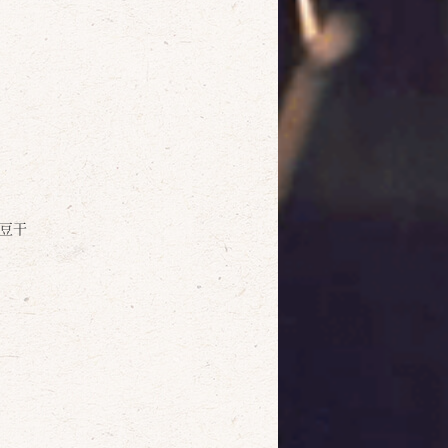
豆干
確定
取消