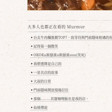
大多人也都正在看的 Murmur
台北牛肉麵推薦TOP7，致等待與門前隱味相遇的你(
▶
記得第一個微笑
▶
OKOKu斯掰溪u斯掰溪uuu(笑死)
▶
我想選擇是自己的
▶
一星名店的故事
▶
大叔的日常
▶
門前隱味開放現場訂位
▶
那個........其實咖哩飯也是我的店，
▶
仙境傳說
▶