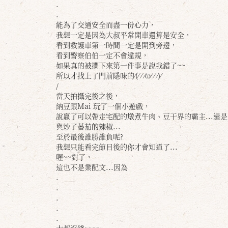
.
.
能為了交通安全而盡一份心力，
我想一定是因為大叔平常開車還算是安全，
看到救護車第一時間一定是開到旁邊，
看到警察伯伯一定不會違規，
如果真的被攔下來第一件事是說我錯了~~
所以才找上了門前隱味的⁄(⁄ ⁄ ⁄ω⁄ ⁄ ⁄)⁄
/
當天拍攝完後之後，
納豆跟Mai 玩了一個小遊戲，
說贏了可以帶走宅配的燉煮牛肉、豆干界的霸主...還是
與炒了蕃茄的辣椒...
至於最後誰勝誰負呢?
我想只能看完節目後的你才會知道了...
喔~~對了，
這也不是業配文...因為
.
.
.
.
.