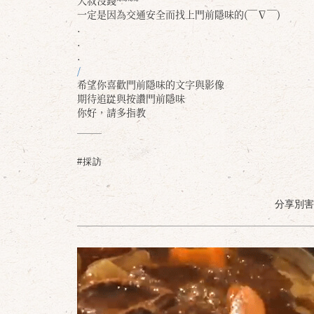
大叔沒錢~~~~
一定是因為交通安全而找上門前隱味的(￣∇￣)
.
.
.
/
希望你喜歡門前隱味的文字與影像
期待追踨與按讚門前隱味
你好，請多指教
#採訪
分享別害羞 /