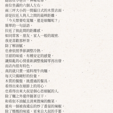
隱居在小巷弄，神秘地帶，
座位坐滿約六個人左右，
兩三坪大小的一間偏日式的木質店面，
卻是拉近人與人之間的最棒距離，
「今天想要吃寬麵，還是細麵呢？」
簡單的一句話語，
拉近了彼此間的距離感，
如同常客，朋友，家人一般的親密.
我更喜歡那杯茶，
除了解油膩，
也會依照季節調整冷熱，
甘甜的味道，有種安定的感覺，
讓煩亂的心情重新調整後歸零再出發，
而店內很有特色，
真的就只賣一道料理牛肉麵，
每天只備剛好的份量，
木質的餐盤，挑選過的餐具，
看得出來在細節上的用心，
也看得出來大叔是個心思細膩的人.
除了麵之外還伴隨著豆干，
和看似不油膩且清爽微辣的酸菜，
還有一個被我遺忘的炒了番茄的辣椒，
除了媽媽的味道，更來自大叔的手藝，