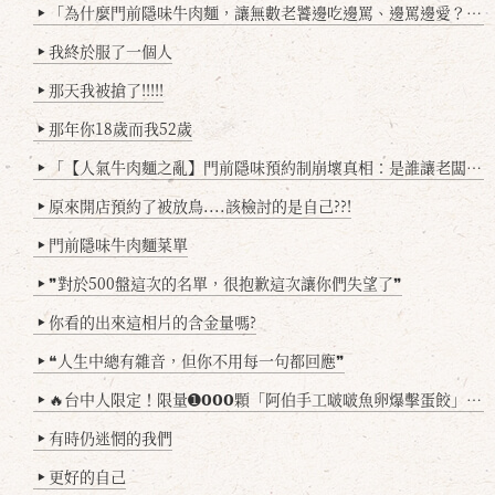
「為什麼門前隱味牛肉麵，讓無數老饕邊吃邊罵、邊罵邊愛？小辣雞揭密！」
▶
我終於服了一個人
▶
那天我被搶了!!!!!
▶
那年你18歲而我52歲
▶
「【人氣牛肉麵之亂】門前隱味預約制崩壞真相：是誰讓老闆心灰意冷？」
▶
原來開店預約了被放鳥....該檢討的是自己??!
▶
門前隱味牛肉麵菜單
▶
❞對於500盤這次的名單，很抱歉這次讓你們失望了❞
▶
你看的出來這相片的含金量嗎?
▶
❝人生中總有雜音，但你不用每一句都回應❞
▶
🔥台中人限定！限量➊𝟬𝟬𝟬顆「阿伯手工啵啵魚卵爆擊蛋餃」台北已被搶爆2萬顆，最後名額門前隱味只留給你！🥟💥
▶
有時仍迷惘的我們
▶
更好的自己
▶