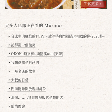
了解更多
大多人也都正在看的 Murmur
台北牛肉麵推薦TOP7，致等待與門前隱味相遇的你(2025持續更新
▶
記得第一個微笑
▶
OKOKu斯掰溪u斯掰溪uuu(笑死)
▶
我想選擇是自己的
▶
一星名店的故事
▶
大叔的日常
▶
門前隱味開放現場訂位
▶
那個........其實咖哩飯也是我的店，
▶
仙境傳說
▶