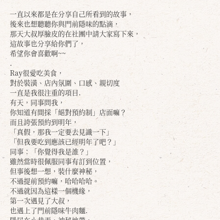
一直以來都是在分享自己所看到的故事，
後來也想聽聽你與門前隱味的點滴，
那天大叔厚臉皮的在社團中請大家寫下來，
這故事也分享給你們了，
希望你會喜歡啊~~
.
Ray很愛吃美食，
對於裝潢、店內氛圍、口感、親切度
一直是我很注重的項目.
有天，同事問我，
你知道有間採「絕對預約制」店面嘛？
而且誇張預約到明年，
「真假，那我一定要去見識一下」
「但我要吃到應該已經明年了吧？」
同事：「你覺得我是誰？」
雖然當時很佩服同事有訂到位置，
但事後想一想，裝什麼神秘，
不過提前預約嘛，哈哈哈哈。
不過就因為這樣一個機緣，
第一次遇見了大叔，
也遇上了門前隱味牛肉麵.