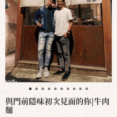
與門前隱味初次見面的你|牛肉
麵