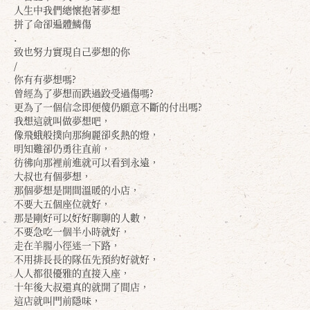
人生中我們總懷抱著夢想
拼了命卻遍體鱗傷
.
致也努力實現自己夢想的你
/
你有有夢想嗎?
曾經為了夢想而跌過跤受過傷嗎?
更為了一個信念即便傻仍願意不斷的付出嗎?
我想這就叫做夢想吧，
像飛蛾般撲向那絢麗卻炙熱的燈，
明知難卻仍勇往直前，
彷彿向那裡前進就可以看到永遠，
大叔也有個夢想，
那個夢想是開間溫暖的小店，
不要大五個座位就好，
那是剛好可以好好聊聊的人數，
不要急吃一個半小時就好，
走在羊腸小徑迷一下路，
不用排長長的隊伍先預約好就好，
人人都很優雅的直接入座，
十年後大叔還真的就開了間店，
這店就叫門前隱味，