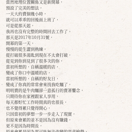
當然地理位置關係又是新開幕，
預設了完美的想法，
一天大約賣個幾小時，
就可以乖乖的回後面上班了，
可是從那天起，
我再也沒有完整的時間回去工作了，
那天是2017年10月31號，
開幕的第一天，
慢慢的從生澀到熟練，
從打破很多湯匙到現在不太會打破，
從見到你到見到了很多次的你，
當初所想的，自稱溫暖的店，
變成了你口中溫暖的店，
當初所想的，自稱的好友日，
變成了你真的常常會來找我吃麵了，
明明賣的是牛肉麵卻一意孤行的賣著饗念，
只期待你在家裡跟家人享用，
每天都好忙工作時間真的也很長，
也不覺得累只覺得開心，
只因當初的夢想一步一步走入了現實，
但原來會累的並不是因為沒有賺錢，
更不是因為時間長，
原來會累是因為那可能無法改變的惡意檢舉，