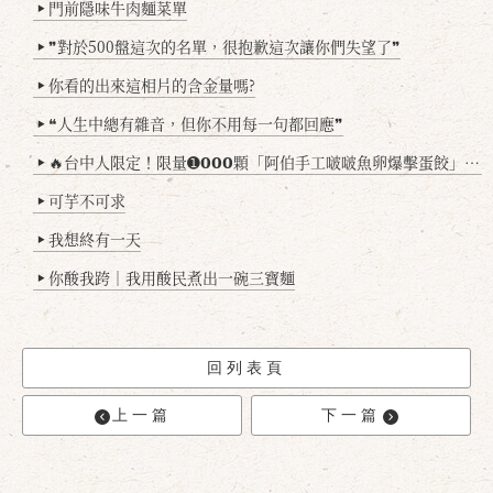
門前隱味牛肉麵菜單
▶
❞對於500盤這次的名單，很抱歉這次讓你們失望了❞
▶
你看的出來這相片的含金量嗎?
▶
❝人生中總有雜音，但你不用每一句都回應❞
▶
🔥台中人限定！限量➊𝟬𝟬𝟬顆「阿伯手工啵啵魚卵爆擊蛋餃」台北已被搶爆2萬顆，最後名額門前隱味只留給你！🥟💥
▶
可芋不可求
▶
我想終有一天
▶
你酸我跨｜我用酸民煮出一碗三寶麵
▶
回列表頁
上一篇
下一篇