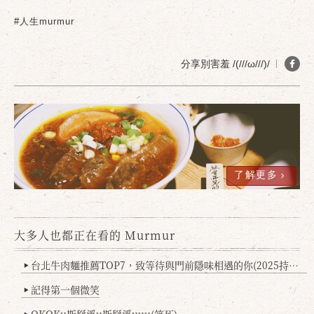
#人生murmur
分享別害羞 /(///ω///)/
了解更多
大多人也都正在看的 Murmur
台北牛肉麵推薦TOP7，致等待與門前隱味相遇的你(2025持續更新
▶
記得第一個微笑
▶