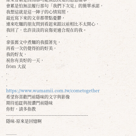
會累是怕無法履行那句「我們下次見」的簡單承諾，
我想這就是這一陣子的心情寫照，
最近寫下來的文章都帶點憂鬱，
確定
取消
連來吃麵的朋友問到看起來跟以前相比不太開心，
我回了，也許淡淡的哀傷更適合現在的我。
-
拿張舊文中煮麵的我擋著先，
再看一次仍覺得拍的好美，
我的好友，
祝你有美好的一天，
from 大叔
.
.
.
https://www.wumamii.com.tw/cometogether
希望你喜歡門前隱味的文字與影像
期待追踨與按讚門前隱味
你好，請多指教
------------------------------------------------------
隱味-原來是回憶啊