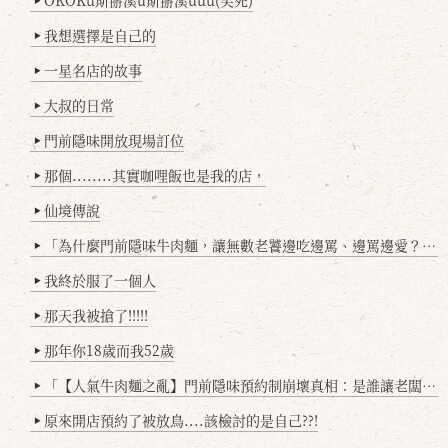
OKOKu斯掰溪u斯掰溪uuu(笑死)
▶
我想選擇是自己的
▶
一星名店的故事
▶
大叔的日常
▶
門前隱味開放現場訂位
▶
那個........其實咖哩飯也是我的店，
▶
仙境傳說
▶
「為什麼門前隱味牛肉麵，讓無數老饕邊吃邊罵、邊罵邊愛？小辣雞揭密！」
▶
我終於服了一個人
▶
那天我被搶了!!!!!
▶
那年你18歲而我52歲
▶
「【人氣牛肉麵之亂】門前隱味預約制崩壞真相：是誰讓老闆心灰意冷？」
▶
原來開店預約了被放鳥....該檢討的是自己??!
▶