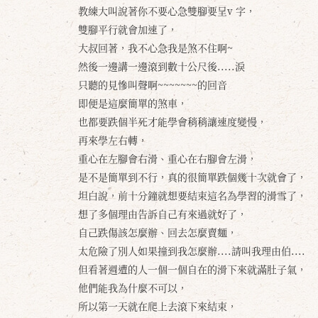
教練大叫說著你不要心急雙腳要呈v 字，
雙腳平行就會加速了，
大叔回著，我不心急我是煞不住啊~
然後一邊講一邊滾到數十公尺後.....淚
只聽的見慘叫聲啊~~~~~~~的回音
即便是這麼簡單的煞車，
也都要跌個半死才能學會稍稍讓速度變慢，
再來學左右轉，
重心在左腳會右滑、重心在右腳會左滑，
是不是簡單到不行，真的很簡單跌個幾十次就會了，
坦白說，前十分鐘就想要結束這名為學習的滑雪了，
想了多個理由告訴自己有來過就好了，
自己跌傷該怎麼辦、回去怎麼賣麵，
太危險了別人如果撞到我怎麼辦....請叫我理由伯....
但看著週遭的人一個一個自在的滑下來就滿肚子氣，
他們能我為什麼不可以，
所以第一天就在爬上去滾下來結束，