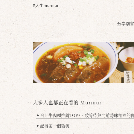
#人生murmur
分享別害羞 /
大多人也都正在看的 Murmur
台北牛肉麵推薦TOP7，致等待與門前隱味相遇的你(
▶
記得第一個微笑
▶