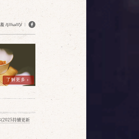
(///ω///)/
了解更多
2025持續更新