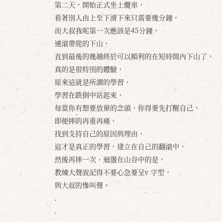
第二天，開始正式坐上纜車，
看著別人由上至下滑下來只需要幾分鐘，
而大叔我呢第一次應該是45分鐘，
連滾帶爬的下山，
直到最後的幾趟終於可以順利的在短時間內下山了，
真的是很特別的體驗，
原來這就是所謂的學習，
學習在跌倒中站起來，
每當你有想要放棄的念頭，你得要先打醒自己，
即便摔的再重再痛，
找到支持自己的原因與理由，
這才是真正的學習，建立在自己的翻滾中，
然後再摔一次，迴盪在山谷中的是，
教練大聲說記得不要心急要呈v 字型，
與大叔的慘叫聲。
.
.