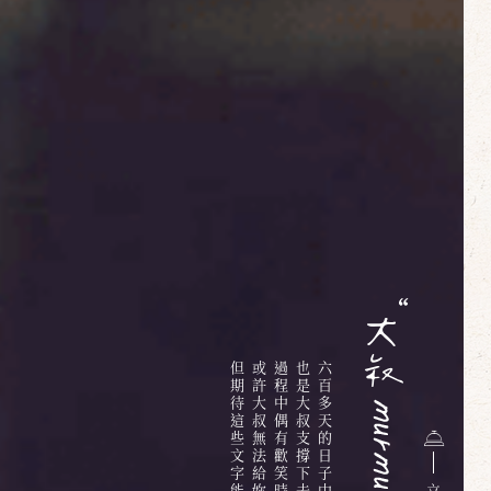
但期待這些文字能夠給你些溫暖
或許大叔無法給妳明確的答案
過程中偶有歡笑時有淚水
也是大叔支撐下去的最大動力
立