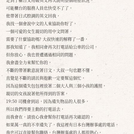
走到了櫃台又用破英文再次說明整個經歷狀況，
可能櫃台的服務人員也快受不了了，
他帶著日式腔調的英文回我，
我找一個會說中文的人來協助你好了，
一個可愛的女生親切的用中文問著，
需要了什麼協助嗎? 大叔快速的解釋了一番，
那我知道了，我相同會再次打電話給公車的公司，
但你放心，我也曾遭遇過相同的問題，
我會盡全力來幫忙你的，
不斷的帶著歉意說著日文，大叔一句也聽不懂，
直覺是不斷的請託與抱歉一定要幫這個忙，
因為這個遺失包包裡放著二個大人與三個小孩的護照，
親切的女孩說著他所得到的答案，
19:50 司機會到站，因為遺失物品的人很多，
所以我們得要主動的打電話去，
而我會在，請放心我會幫你打電話再次確認的，
如果萬一真的不幸遺失了，我這裡有日本台灣辦事處的電話，
我也可以直接幫你聯絡，台灣辦事處的人都很熱心，