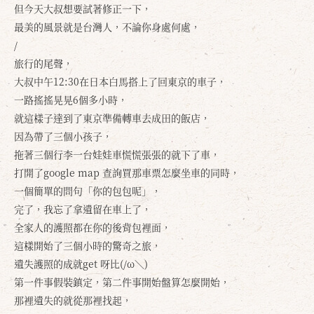
但今天大叔想要試著修正一下，
最美的風景就是台灣人，不論你身處何處，
/
旅行的尾聲，
大叔中午12:30在日本白馬搭上了回東京的車子，
一路搖搖晃晃6個多小時，
就這樣子達到了東京準備轉車去成田的飯店，
因為帶了三個小孩子，
拖著三個行李一台娃娃車慌慌張張的就下了車，
打開了google map 查詢買那車票怎麼坐車的同時，
一個簡單的問句「你的包包呢」，
完了，我忘了拿遺留在車上了，
全家人的護照都在你的後背包裡面，
這樣開始了三個小時的驚奇之旅，
遺失護照的成就get 呀比(/ω＼)
第一件事假裝鎮定，第二件事開始盤算怎麼開始，
那裡遺失的就從那裡找起，