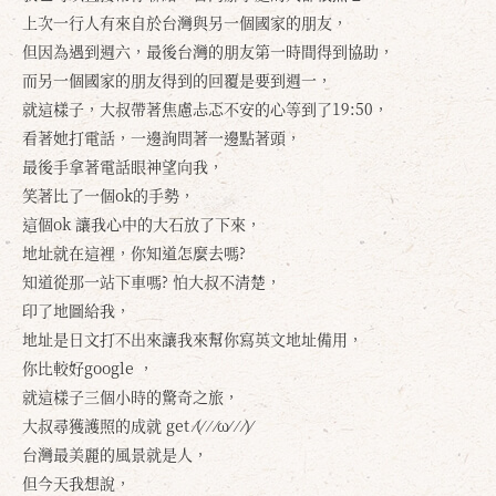
上次一行人有來自於台灣與另一個國家的朋友，
但因為遇到週六，最後台灣的朋友第一時間得到協助，
而另一個國家的朋友得到的回覆是要到週一，
就這樣子，大叔帶著焦慮忐忑不安的心等到了19:50，
看著她打電話，一邊詢問著一邊點著頭，
最後手拿著電話眼神望向我，
確定
取消
笑著比了一個ok的手勢，
這個ok 讓我心中的大石放了下來，
地址就在這裡，你知道怎麼去嗎?
知道從那一站下車嗎? 怕大叔不清楚，
印了地圖給我，
地址是日文打不出來讓我來幫你寫英文地址備用，
你比較好google ，
就這樣子三個小時的驚奇之旅，
大叔尋獲護照的成就 get ⁄(⁄ ⁄ ⁄ω⁄ ⁄ ⁄)⁄
台灣最美麗的風景就是人，
但今天我想說，