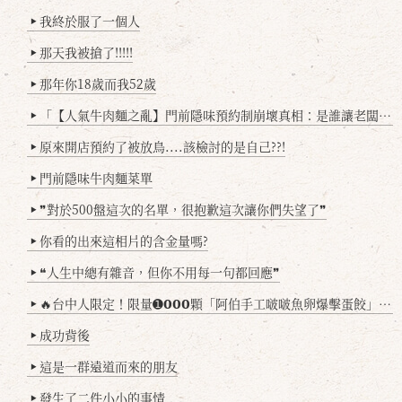
我終於服了一個人
▶
那天我被搶了!!!!!
▶
那年你18歲而我52歲
▶
「【人氣牛肉麵之亂】門前隱味預約制崩壞真相：是誰讓老闆心灰意冷？」
▶
原來開店預約了被放鳥....該檢討的是自己??!
▶
門前隱味牛肉麵菜單
▶
❞對於500盤這次的名單，很抱歉這次讓你們失望了❞
▶
你看的出來這相片的含金量嗎?
▶
❝人生中總有雜音，但你不用每一句都回應❞
▶
🔥台中人限定！限量➊𝟬𝟬𝟬顆「阿伯手工啵啵魚卵爆擊蛋餃」台北已被搶爆2萬顆，最後名額門前隱味只留給你！🥟💥
▶
成功背後
▶
這是一群遠道而來的朋友
▶
發生了二件小小的事情
▶