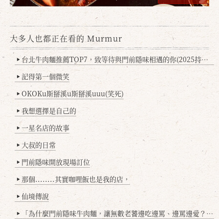
大多人也都正在看的 Murmur
台北牛肉麵推薦TOP7，致等待與門前隱味相遇的你(2025持續更新
▶
記得第一個微笑
▶
OKOKu斯掰溪u斯掰溪uuu(笑死)
▶
我想選擇是自己的
▶
一星名店的故事
▶
大叔的日常
▶
門前隱味開放現場訂位
▶
那個........其實咖哩飯也是我的店，
▶
仙境傳說
▶
「為什麼門前隱味牛肉麵，讓無數老饕邊吃邊罵、邊罵邊愛？小辣雞揭密！」
▶