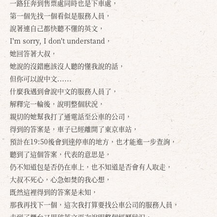
一路狂奔到售票處同時也是下車處，
第一個先找一個看似是服務人員，
說著連自己都快聽不懂的英文，
I'm sorry, I don't understand，
她回答著大叔，
她說的沒錯應該沒人聽的懂我說的話，
但你可以說中文......
什麼我遇到會說中文的服務人員了，
解釋完一輪後，說明整個狀況，
親切的她幫我打了通電話至公車的公司，
得到的答案是，車子已經離開了東京車站，
預計在19:50後會到達停車的地方，也才能進一步查詢，
聽到了這個答案，代表的意思是，
仍不知道包是否仍在車上，也不知道是否會有人取走，
大叔不死心，心急如焚的我心想，
既然這裡得到的答案是未知，
那我再找下一個，這次我打算要找公車公司的服務人員，