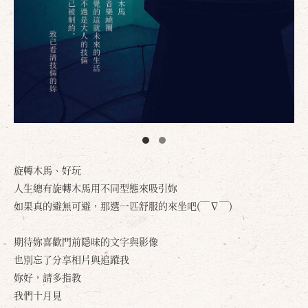
旋轉木馬、好玩
人生總有旋轉木馬用不同型態來吸引妳
如果真的避無可避，那選一匹舒服的來坐吧(￣∇￣)
期待妳喜歡門前隱味的文字與影像
也別忘了分享相片與追蹤我
妳好，請多指教
我們十月見