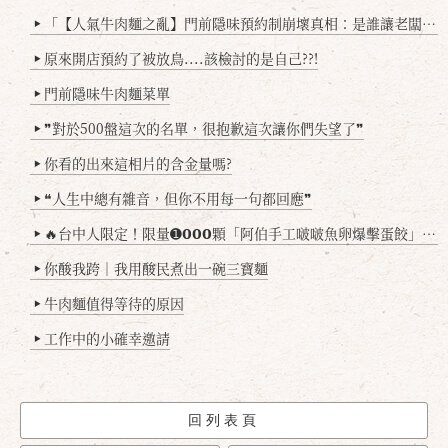
「【人氣牛肉麵之亂】門前隱味預約制崩壞真相：是誰讓老闆心灰意冷？」
▶
原來開店預約了被放鳥....該檢討的是自己??!
▶
門前隱味牛肉麵菜單
▶
❞對於500盤這次的名單，很抱歉這次讓你們失望了❞
▶
你看的出來這相片的含金量嗎?
▶
❝人生中總有雜音，但你不用每一句都回應❞
▶
🔥台中人限定！限量➊𝟬𝟬𝟬顆「阿伯手工啵啵魚卵爆擊蛋餃」台北已被搶爆2萬顆，最後名額門前隱味只留給你！🥟💥
▶
你酸我跨｜我用酸民煮出一碗三寶麵
▶
牛肉麵值得等待的原因
▶
工作中的小確幸邀請
▶
回列表頁