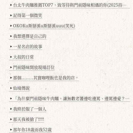
台北牛肉麵推薦TOP7，致等待與門前隱味相遇的你(2025持續更新
▶
記得第一個微笑
▶
OKOKu斯掰溪u斯掰溪uuu(笑死)
▶
我想選擇是自己的
▶
一星名店的故事
▶
大叔的日常
▶
門前隱味開放現場訂位
▶
那個........其實咖哩飯也是我的店，
▶
仙境傳說
▶
「為什麼門前隱味牛肉麵，讓無數老饕邊吃邊罵、邊罵邊愛？小辣雞揭密！」
▶
我終於服了一個人
▶
那天我被搶了!!!!!
▶
那年你18歲而我52歲
▶