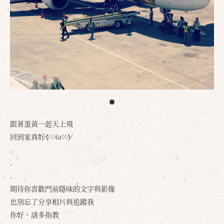
跟著蛋黃一起天上飛
回到家真好⁄(⁄ ⁄ ⁄ω⁄ ⁄ ⁄)⁄
.
.
.
期待你喜歡門前隱味的文字與影像
也別忘了分享相片與追蹤我
你好，請多指教