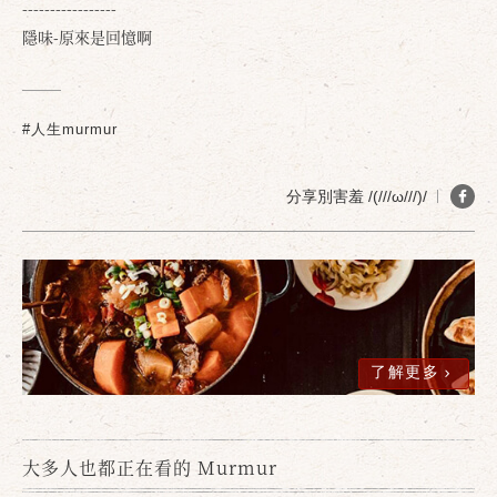
-----------------
隱味-原來是回憶啊
#人生murmur
分享別害羞 /(///ω///)/
確定
取消
了解更多
大多人也都正在看的 Murmur