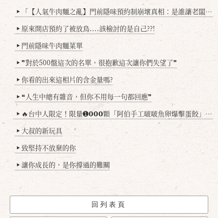
「【人氣牛肉麵之亂】門前隱味預約制崩壞真相：是誰讓老闆心灰意冷？」
▶
原來開店預約了被放鳥....該檢討的是自己??!
▶
門前隱味牛肉麵菜單
▶
❞對於500盤這次的名單，很抱歉這次讓你們失望了❞
▶
你看的出來這相片的含金量嗎?
▶
❝人生中總有雜音，但你不用每一句都回應❞
▶
🔥台中人限定！限量➊𝟬𝟬𝟬顆「阿伯手工啵啵魚卵爆擊蛋餃」台北已被搶爆2萬顆，最後名額門前隱味只留給你！🥟💥
▶
大叔的新玩具
▶
致堅持不放棄的你
▶
讓你成長的，是你撐過的難關
▶
回列表頁