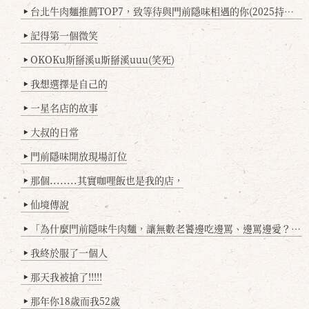
台北牛肉麵推薦TOP7，致等待與門前隱味相遇的你(2025持續更新
▶
記得第一個微笑
▶
OKOKu斯掰溪u斯掰溪uuu(笑死)
▶
我想選擇是自己的
▶
一星名店的故事
▶
大叔的日常
▶
門前隱味開放現場訂位
▶
那個........其實咖哩飯也是我的店，
▶
仙境傳說
▶
「為什麼門前隱味牛肉麵，讓無數老饕邊吃邊罵、邊罵邊愛？小辣雞揭密！」
▶
我終於服了一個人
▶
那天我被搶了!!!!!
▶
那年你18歲而我52歲
▶