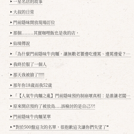
一星名店的故事
▶
大叔的日常
▶
門前隱味開放現場訂位
▶
那個........其實咖哩飯也是我的店，
▶
仙境傳說
▶
「為什麼門前隱味牛肉麵，讓無數老饕邊吃邊罵、邊罵邊愛？小辣雞揭密！」
▶
我終於服了一個人
▶
那天我被搶了!!!!!
▶
那年你18歲而我52歲
▶
「【人氣牛肉麵之亂】門前隱味預約制崩壞真相：是誰讓老闆心灰意冷？」
▶
原來開店預約了被放鳥....該檢討的是自己??!
▶
門前隱味牛肉麵菜單
▶
❞對於500盤這次的名單，很抱歉這次讓你們失望了❞
▶