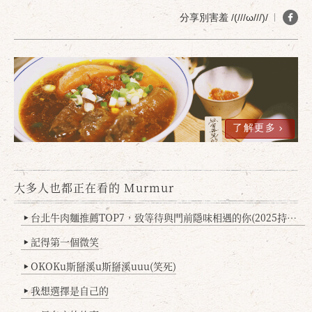
分享別害羞 /(///ω///)/
確定
取消
了解更多
大多人也都正在看的 Murmur
台北牛肉麵推薦TOP7，致等待與門前隱味相遇的你(2025持續更新
▶
記得第一個微笑
▶
OKOKu斯掰溪u斯掰溪uuu(笑死)
▶
我想選擇是自己的
▶