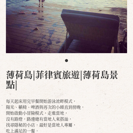
薄荷島|菲律賓旅遊|薄荷島景
點|
每天起床用完早餐開始游泳池畔模式，
陽光、躺椅、啤酒與再次的小睡直到傍晚，
開始啟動小冒險模式，走進當地，
沒有路燈，路邊總有當地人來搭訕，
找尋隱秘的小店，最好是當地人專屬，
吃上滿足的一餐，