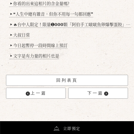
你看的出來這相片的含金量嗎?
▶
❝人生中總有雜音，但你不用每一句都回應❞
▶
🔥台中人限定！限量➊𝟬𝟬𝟬顆「阿伯手工啵啵魚卵爆擊蛋餃」台北已被搶爆2萬顆，最後名額門前隱味只留給你！🥟💥
▶
大叔日常
▶
今日起暫停一段時間線上預訂
▶
文字是有力量的相片也是
▶
回列表頁
上一篇
下一篇
立即預定