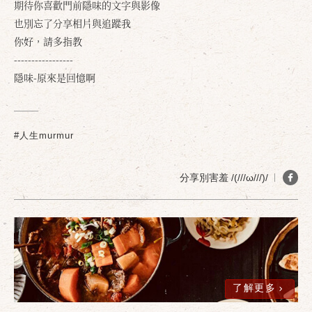
期待你喜歡門前隱味的文字與影像
也別忘了分享相片與追蹤我
你好，請多指教
-----------------
隱味-原來是回憶啊
#人生murmur
分享別害羞 /(///ω///)/
確定
取消
了解更多