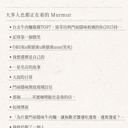
大多人也都正在看的 Murmur
台北牛肉麵推薦TOP7，致等待與門前隱味相遇的你(2025持續更新
▶
記得第一個微笑
▶
OKOKu斯掰溪u斯掰溪uuu(笑死)
▶
我想選擇是自己的
▶
一星名店的故事
▶
大叔的日常
▶
門前隱味開放現場訂位
▶
那個........其實咖哩飯也是我的店，
▶
仙境傳說
▶
「為什麼門前隱味牛肉麵，讓無數老饕邊吃邊罵、邊罵邊愛？小辣雞揭密！」
▶
我終於服了一個人
▶