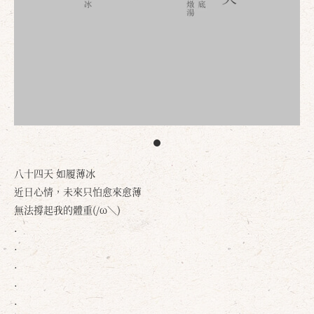
八十四天 如履薄冰
近日心情，未來只怕愈來愈薄
無法撐起我的體重(/ω＼)
.
.
.
.
.