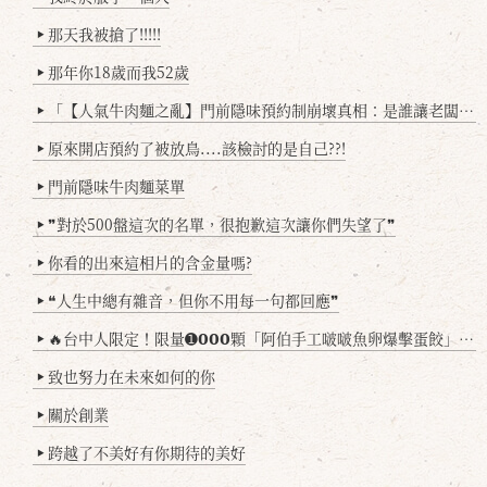
那天我被搶了!!!!!
▶
那年你18歲而我52歲
▶
「【人氣牛肉麵之亂】門前隱味預約制崩壞真相：是誰讓老闆心灰意冷？」
▶
原來開店預約了被放鳥....該檢討的是自己??!
▶
門前隱味牛肉麵菜單
▶
❞對於500盤這次的名單，很抱歉這次讓你們失望了❞
▶
你看的出來這相片的含金量嗎?
▶
❝人生中總有雜音，但你不用每一句都回應❞
▶
🔥台中人限定！限量➊𝟬𝟬𝟬顆「阿伯手工啵啵魚卵爆擊蛋餃」台北已被搶爆2萬顆，最後名額門前隱味只留給你！🥟💥
▶
致也努力在未來如何的你
▶
關於創業
▶
跨越了不美好有你期待的美好
▶