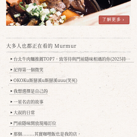
了解更多
大多人也都正在看的 Murmur
台北牛肉麵推薦TOP7，致等待與門前隱味相遇的你(2025持續更新
▶
記得第一個微笑
▶
OKOKu斯掰溪u斯掰溪uuu(笑死)
▶
我想選擇是自己的
▶
一星名店的故事
▶
大叔的日常
▶
門前隱味開放現場訂位
▶
那個........其實咖哩飯也是我的店，
▶