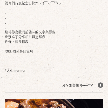
祝你們行憲紀念日快樂 ╮(￣▽￣"")╭
.
.
.
.
.
期待你喜歡門前隱味的文字與影像
也別忘了分享相片與追蹤我
你好，請多指教
-----------------
隱味-原來是回憶啊
#人生murmur
分享別害羞 /(///ω///)/
確定
取消