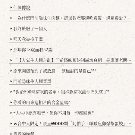
仙境傳說
▶
「為什麼門前隱味牛肉麵，讓無數老饕邊吃邊罵、邊罵邊愛？小辣雞揭密！」
▶
我終於服了一個人
▶
那天我被搶了!!!!!
▶
那年你18歲而我52歲
▶
「【人氣牛肉麵之亂】門前隱味預約制崩壞真相：是誰讓老闆心灰意冷？」
▶
原來開店預約了被放鳥....該檢討的是自己??!
▶
門前隱味牛肉麵菜單
▶
❞對於500盤這次的名單，很抱歉這次讓你們失望了❞
▶
你看的出來這相片的含金量嗎?
▶
❝人生中總有雜音，但你不用每一句都回應❞
▶
🔥台中人限定！限量➊𝟬𝟬𝟬顆「阿伯手工啵啵魚卵爆擊蛋餃」台北已被搶爆2萬顆，最後名額門前隱味只留給你！🥟💥
▶
露營的晚餐
▶