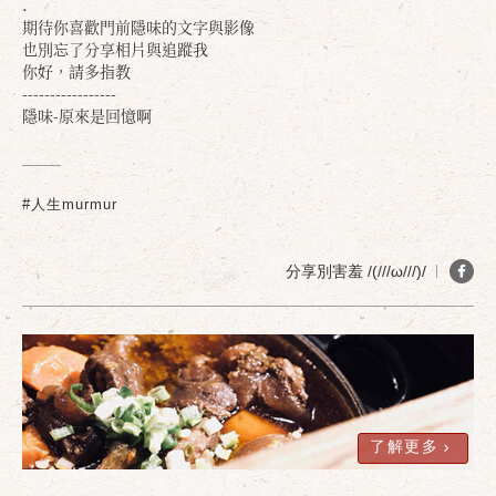
.
期待你喜歡門前隱味的文字與影像
也別忘了分享相片與追蹤我
你好，請多指教
-----------------
隱味-原來是回憶啊
確定
取消
#人生murmur
分享別害羞 /(///ω///)/
了解更多