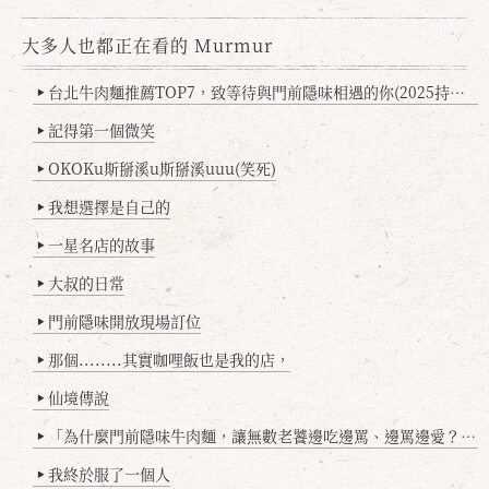
大多人也都正在看的 Murmur
台北牛肉麵推薦TOP7，致等待與門前隱味相遇的你(2025持續更新
▶
記得第一個微笑
▶
OKOKu斯掰溪u斯掰溪uuu(笑死)
▶
我想選擇是自己的
▶
一星名店的故事
▶
大叔的日常
▶
門前隱味開放現場訂位
▶
那個........其實咖哩飯也是我的店，
▶
仙境傳說
▶
「為什麼門前隱味牛肉麵，讓無數老饕邊吃邊罵、邊罵邊愛？小辣雞揭密！」
▶
我終於服了一個人
▶