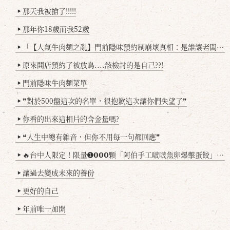
那天我被搶了!!!!!
▶
那年你18歲而我52歲
▶
「【人氣牛肉麵之亂】門前隱味預約制崩壞真相：是誰讓老闆心灰意冷？」
▶
原來開店預約了被放鳥....該檢討的是自己??!
▶
門前隱味牛肉麵菜單
▶
❞對於500盤這次的名單，很抱歉這次讓你們失望了❞
▶
你看的出來這相片的含金量嗎?
▶
❝人生中總有雜音，但你不用每一句都回應❞
▶
🔥台中人限定！限量➊𝟬𝟬𝟬顆「阿伯手工啵啵魚卵爆擊蛋餃」台北已被搶爆2萬顆，最後名額門前隱味只留給你！🥟💥
▶
讓過去變成未來的養份
▶
更好的自己
▶
年前唯一加開
▶