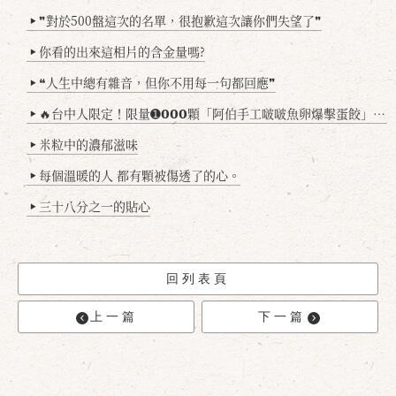
❞對於500盤這次的名單，很抱歉這次讓你們失望了❞
▶
你看的出來這相片的含金量嗎?
▶
❝人生中總有雜音，但你不用每一句都回應❞
▶
🔥台中人限定！限量➊𝟬𝟬𝟬顆「阿伯手工啵啵魚卵爆擊蛋餃」台北已被搶爆2萬顆，最後名額門前隱味只留給你！🥟💥
▶
米粒中的濃郁滋味
▶
每個溫暖的人 都有顆被傷透了的心。
▶
三十八分之一的貼心
▶
回列表頁
上一篇
下一篇