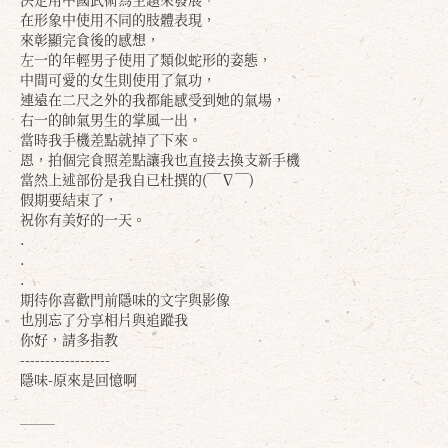
在形象中使用不同的肢體表現，
來彰顯完食後的感想，
左一的年輕男子使用了類似蛇形的姿態，
中間可愛的女生則使用了氣功，
連遠在二尺之外的我都能感受到她的氣場，
右一的帥氣男生的掌風一出，
當時我手機差點就掉了下來。
恩，拍個完食照差點讓我也直接去換支新手機
當然上述部份是我自已杜撰的(￣∇￣)
假期要結束了，
祝你有美好的一天。
.
.
.
期待你喜歡門前隱味的文字與影像
也別忘了分享相片與追蹤我
你好，請多指教
------------------
隱味-原來是回憶啊