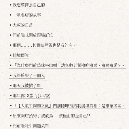
我想選擇是自己的
▶
一星名店的故事
▶
大叔的日常
▶
門前隱味開放現場訂位
▶
那個........其實咖哩飯也是我的店，
▶
仙境傳說
▶
「為什麼門前隱味牛肉麵，讓無數老饕邊吃邊罵、邊罵邊愛？小辣雞揭密！」
▶
我終於服了一個人
▶
那天我被搶了!!!!!
▶
那年你18歲而我52歲
▶
「【人氣牛肉麵之亂】門前隱味預約制崩壞真相：是誰讓老闆心灰意冷？」
▶
原來開店預約了被放鳥....該檢討的是自己??!
▶
門前隱味牛肉麵菜單
▶