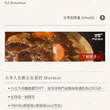
#人生murmur
確定
取消
分享別害羞 /(///ω///)/
了解更多
大多人也都正在看的 Murmur
台北牛肉麵推薦TOP7，致等待與門前隱味相遇的你(2025持續更新
▶
記得第一個微笑
▶
OKOKu斯掰溪u斯掰溪uuu(笑死)
▶