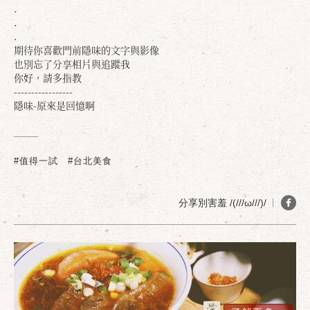
.
.
.
期待你喜歡門前隱味的文字與影像
也別忘了分享相片與追蹤我
你好，請多指教
-----------------
隱味-原來是回憶啊
#值得一試
#台北美食
分享別害羞 /(///ω///)/
確定
取消