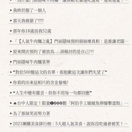
我終於服了一個人
▶
那天我被搶了!!!!!
▶
那年你18歲而我52歲
▶
「【人氣牛肉麵之亂】門前隱味預約制崩壞真相：是誰讓老闆心灰意冷？」
▶
原來開店預約了被放鳥....該檢討的是自己??!
▶
門前隱味牛肉麵菜單
▶
❞對於500盤這次的名單，很抱歉這次讓你們失望了❞
▶
你看的出來這相片的含金量嗎?
▶
❝人生中總有雜音，但你不用每一句都回應❞
▶
🔥台中人限定！限量➊𝟬𝟬𝟬顆「阿伯手工啵啵魚卵爆擊蛋餃」台北已被搶爆2萬顆，最後名額門前隱味只留給你！🥟💥
▶
為了那抹笑而努力著
▶
2021團購美食排行榜：5大超人氣美食，說你沒吃過會被笑！(持續更新
▶