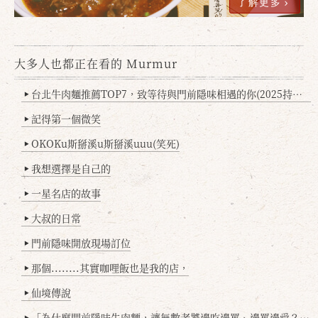
了解更多
大多人也都正在看的 Murmur
台北牛肉麵推薦TOP7，致等待與門前隱味相遇的你(2025持續更新
▶
記得第一個微笑
▶
OKOKu斯掰溪u斯掰溪uuu(笑死)
▶
我想選擇是自己的
▶
一星名店的故事
▶
大叔的日常
▶
門前隱味開放現場訂位
▶
那個........其實咖哩飯也是我的店，
▶
仙境傳說
▶
「為什麼門前隱味牛肉麵，讓無數老饕邊吃邊罵、邊罵邊愛？小辣雞揭密！」
▶