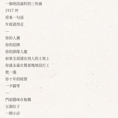
一個地段最好的三角窗
1917 坪
房東一句話
年底就得走
---
你的人潮
你的招牌
你的排隊人龍
如果全部建在別人的土地上
你就永遠在幫那塊地段打工
他一漲
你十年的經營
一夕歸零
---
門前隱味在板橋
五個位子
一間小店