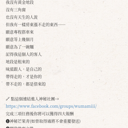
我沒有黃金地段
沒有三角窗
也沒有天生的人流
但我有一樣房東漲不走的東西——
願意專程搭車來
願意等上幾個月
願意為了一碗麵
記得我這個人的客人
地段是租來的
味道跟人，是自己的
帶得走的，才是你的
帶不走的，都是借來的
🔗 點這個連結進入神秘社團→
確定
取消
https://www.facebook.com/groups/wumamiii/
完成三項任務後你將可以獲得四大報酬
❶神秘芒果青(如曾取得過將不會重覆發送)