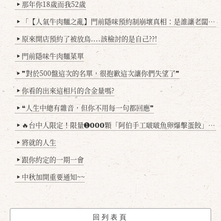
那年你18歲而我52歲
▶
「【人氣牛肉麵之亂】門前隱味預約制崩壞真相：是誰讓老闆心灰意冷？」
▶
原來開店預約了被放鳥....該檢討的是自己??!
▶
門前隱味牛肉麵菜單
▶
❞對於500盤這次的名單，很抱歉這次讓你們失望了❞
▶
你看的出來這相片的含金量嗎?
▶
❝人生中總有雜音，但你不用每一句都回應❞
▶
🔥台中人限定！限量➊𝟬𝟬𝟬顆「阿伯手工啵啵魚卵爆擊蛋餃」台北已被搶爆2萬顆，最後名額門前隱味只留給你！🥟💥
▶
將就的人生
▶
跟你約定的一期一會
▶
中秋加開重要通知~~
▶
回列表頁