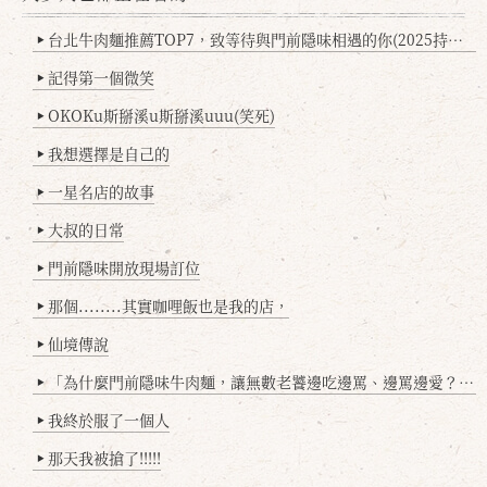
台北牛肉麵推薦TOP7，致等待與門前隱味相遇的你(2025持續更新
▶
記得第一個微笑
▶
OKOKu斯掰溪u斯掰溪uuu(笑死)
▶
我想選擇是自己的
▶
一星名店的故事
▶
大叔的日常
▶
門前隱味開放現場訂位
▶
那個........其實咖哩飯也是我的店，
▶
仙境傳說
▶
「為什麼門前隱味牛肉麵，讓無數老饕邊吃邊罵、邊罵邊愛？小辣雞揭密！」
▶
我終於服了一個人
▶
那天我被搶了!!!!!
▶