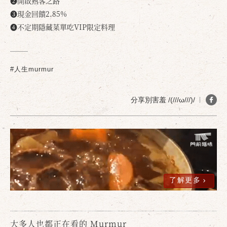
❷開啟熟客之路
❸現金回饋2.85%
❹不定期隱藏菜單吃VIP限定料理
#人生murmur
分享別害羞 /(///ω///)/
了解更多
大多人也都正在看的 Murmur