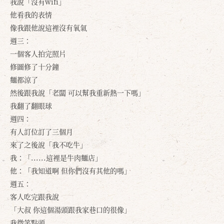
我說「沒有wifi」
他看我的表情
像我跟他說這裡沒有氧氣
週三：
一個客人拍完照片
修圖修了十分鐘
麵都涼了
然後跟我說「老闆 可以幫我重新熱一下嗎」
我翻了翻眼球
週四：
有人訂位訂了三個月
來了之後說「我不吃牛」
我：「......這裡是牛肉麵店」
他：「我知道啊 但你們沒有其他的嗎」
週五：
客人吃完跟我說
「大叔 你這個湯頭跟我家巷口的很像」
我微笑點頭