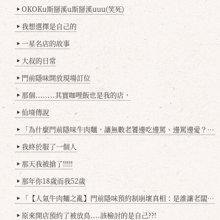
OKOKu斯掰溪u斯掰溪uuu(笑死)
▶
我想選擇是自己的
▶
一星名店的故事
▶
大叔的日常
▶
門前隱味開放現場訂位
▶
那個........其實咖哩飯也是我的店，
▶
仙境傳說
▶
「為什麼門前隱味牛肉麵，讓無數老饕邊吃邊罵、邊罵邊愛？小辣雞揭密！」
▶
我終於服了一個人
▶
那天我被搶了!!!!!
▶
那年你18歲而我52歲
▶
「【人氣牛肉麵之亂】門前隱味預約制崩壞真相：是誰讓老闆心灰意冷？」
▶
原來開店預約了被放鳥....該檢討的是自己??!
▶