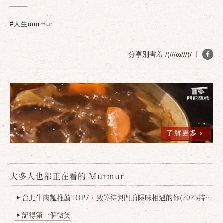
#人生murmur
分享別害羞 /(///ω///)/
了解更多
大多人也都正在看的 Murmur
台北牛肉麵推薦TOP7，致等待與門前隱味相遇的你(2025持續更新
▶
記得第一個微笑
▶