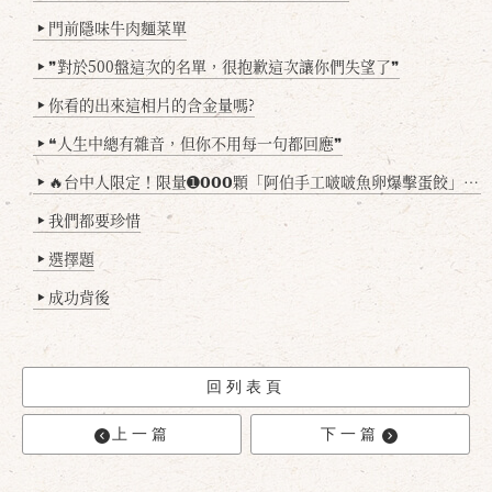
門前隱味牛肉麵菜單
▶
❞對於500盤這次的名單，很抱歉這次讓你們失望了❞
▶
你看的出來這相片的含金量嗎?
▶
❝人生中總有雜音，但你不用每一句都回應❞
▶
🔥台中人限定！限量➊𝟬𝟬𝟬顆「阿伯手工啵啵魚卵爆擊蛋餃」台北已被搶爆2萬顆，最後名額門前隱味只留給你！🥟💥
▶
我們都要珍惜
▶
選擇題
▶
成功背後
▶
回列表頁
上一篇
下一篇