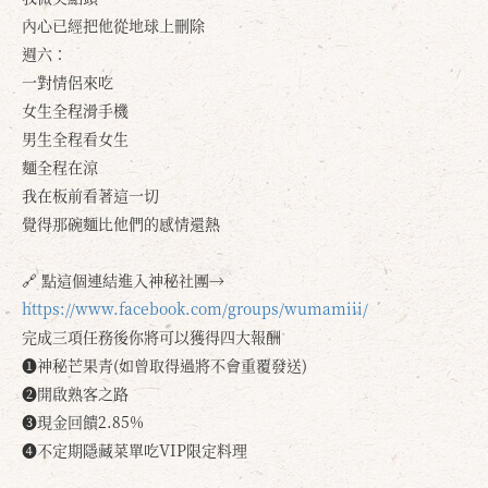
內心已經把他從地球上刪除
週六：
一對情侶來吃
女生全程滑手機
男生全程看女生
麵全程在涼
我在板前看著這一切
覺得那碗麵比他們的感情還熱
🔗 點這個連結進入神秘社團→
https://www.facebook.com/groups/wumamiii/
確定
取消
完成三項任務後你將可以獲得四大報酬
❶神秘芒果青(如曾取得過將不會重覆發送)
❷開啟熟客之路
❸現金回饋2.85%
❹不定期隱藏菜單吃VIP限定料理