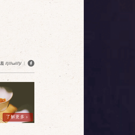
(///ω///)/
了解更多