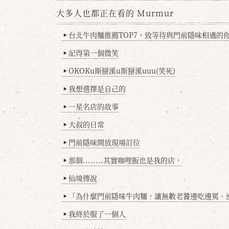
大多人也都正在看的 Murmur
台北牛肉麵推薦TOP7，致等待與門前隱味相遇的你(
▶
記得第一個微笑
▶
OKOKu斯掰溪u斯掰溪uuu(笑死)
▶
我想選擇是自己的
▶
一星名店的故事
▶
大叔的日常
▶
門前隱味開放現場訂位
▶
那個........其實咖哩飯也是我的店，
▶
仙境傳說
▶
「為什麼門前隱味牛肉麵，讓無數老饕邊吃邊罵、邊罵邊
▶
我終於服了一個人
▶