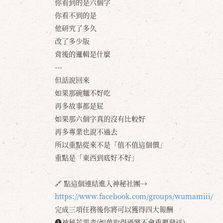
你看到的是六個字
你看不到的是
他研究了多久
改了多少版
背後的邏輯是什麼
---
但話說回來
如果那碗麵不好吃
再多故事都是屁
如果那六個字真的沒有比較好
再多專業也說不過去
所以重點從來不是「值不值這個價」
重點是「東西到底好不好」
🔗 點這個連結進入神秘社團→
https://www.facebook.com/groups/wumamiii/
完成三項任務後你將可以獲得四大報酬
❶神秘芒果青(如曾取得過將不會重覆發送)