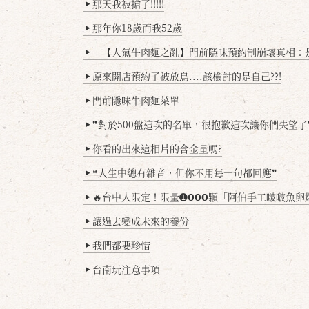
那天我被搶了!!!!!
▶
那年你18歲而我52歲
▶
「【人氣牛肉麵之亂】門前隱味預約制崩壞真相：是誰
▶
原來開店預約了被放鳥....該檢討的是自己??!
▶
門前隱味牛肉麵菜單
▶
❞對於500盤這次的名單，很抱歉這次讓你們失望了
▶
你看的出來這相片的含金量嗎?
▶
❝人生中總有雜音，但你不用每一句都回應❞
▶
🔥台中人限定！限量➊𝟬𝟬𝟬顆「阿伯手工啵啵魚卵爆擊蛋餃」台北已被搶爆2萬顆，最後
▶
讓過去變成未來的養份
▶
我們都要珍惜
▶
台南玩注意事項
▶