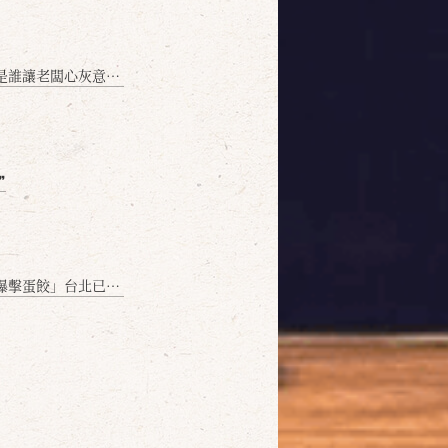
讓老闆心灰意冷？」
❞
名額門前隱味只留給你！🥟💥