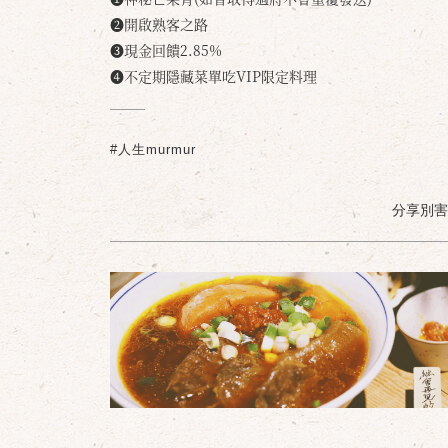
❷開啟熟客之路
❸現金回饋2.85%
❹不定期隱藏菜單吃VIP限定料理
#人生murmur
分享別害羞 /