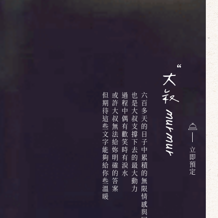
但期待這些文字能夠給你些溫暖
或許大叔無法給妳明確的答案
過程中偶有歡笑時有淚水
也是大叔支撐下去的最大動力
六百多天的日子中累積的無限情感與回憶
立
即
預
定